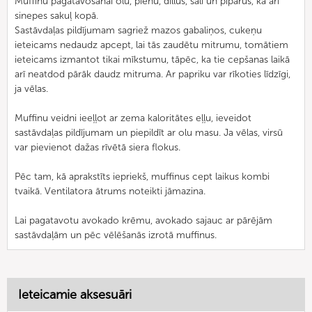
Muffinu pagatavošanai olu, pienu, dillus, sāli un piparus, kā arī
sinepes sakuļ kopā.
Sastāvdaļas pildījumam sagriež mazos gabaliņos, cukeņu
ieteicams nedaudz apcept, lai tās zaudētu mitrumu, tomātiem
ieteicams izmantot tikai mīkstumu, tāpēc, ka tie cepšanas laikā
arī neatdod pārāk daudz mitruma. Ar papriku var rīkoties līdzīgi,
ja vēlas.
Muffinu veidni ieeļļot ar zema kaloritātes eļļu, ieveidot
sastāvdaļas pildījumam un piepildīt ar olu masu. Ja vēlas, virsū
var pievienot dažas rīvētā siera flokus.
Pēc tam, kā aprakstīts iepriekš, muffinus cept laikus kombi
tvaikā. Ventilatora ātrums noteikti jāmazina.
Lai pagatavotu avokado krēmu, avokado sajauc ar pārējām
sastāvdaļām un pēc vēlēšanās izrotā muffinus.
Ieteicamie aksesuāri