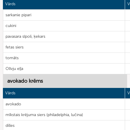
Vārds
V
sarkanie pipari
cukini
pavasara sīpoli, ķekars
fetas siers
tomāts
Olīvju eļļa
avokado krēms
Vārds
V
avokado
mīkstais krējuma siers (philadelphia, lučina)
dilles