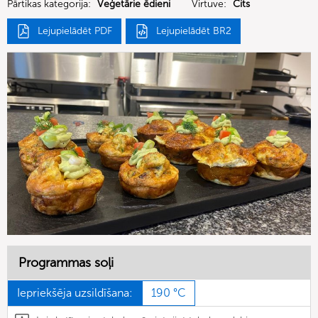
Pārtikas kategorija:
Veģetārie ēdieni
Virtuve:
Cits
Lejupielādēt PDF
Lejupielādēt BR2
Programmas soļi
Iepriekšēja uzsildīšana:
190 °C