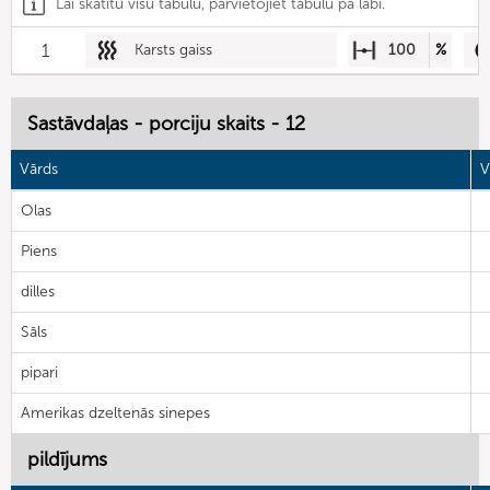
Lai skatītu visu tabulu, pārvietojiet tabulu pa labi.
1
Karsts gaiss
100
%
Sastāvdaļas - porciju skaits - 12
Vārds
V
Olas
Piens
dilles
Sāls
pipari
Amerikas dzeltenās sinepes
pildījums