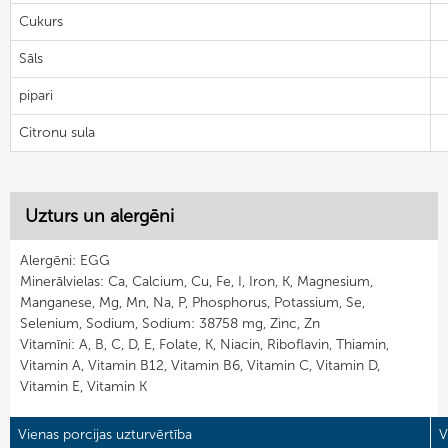
Cukurs
Sāls
pipari
Citronu sula
Uzturs un alergēni
Alergēni: EGG
Minerālvielas: Ca, Calcium, Cu, Fe, I, Iron, K, Magnesium,
Manganese, Mg, Mn, Na, P, Phosphorus, Potassium, Se,
Selenium, Sodium, Sodium: 38758 mg, Zinc, Zn
Vitamīni: A, B, C, D, E, Folate, K, Niacin, Riboflavin, Thiamin,
Vitamin A, Vitamin B12, Vitamin B6, Vitamin C, Vitamin D,
Vitamin E, Vitamin K
Vienas porcijas uzturvērtība
V