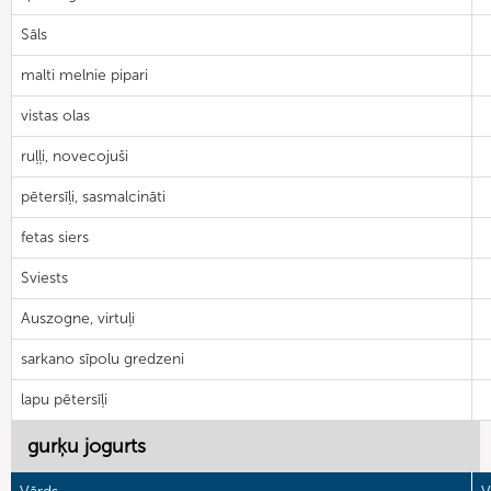
Sāls
malti melnie pipari
vistas olas
ruļļi, novecojuši
pētersīļi, sasmalcināti
fetas siers
Sviests
Auszogne, virtuļi
sarkano sīpolu gredzeni
lapu pētersīļi
gurķu jogurts