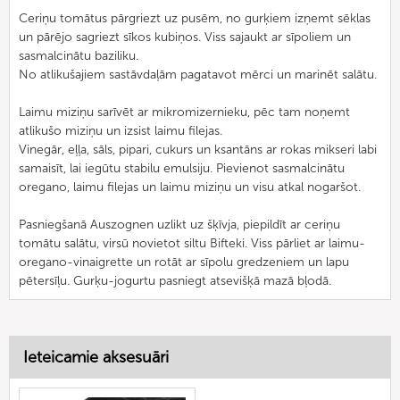
Ceriņu tomātus pārgriezt uz pusēm, no gurķiem izņemt sēklas
un pārējo sagriezt sīkos kubiņos. Viss sajaukt ar sīpoliem un
sasmalcinātu baziliku.
No atlikušajiem sastāvdaļām pagatavot mērci un marinēt salātu.
Laimu miziņu sarīvēt ar mikromizernieku, pēc tam noņemt
atlikušo miziņu un izsist laimu filejas.
Vinegār, eļļa, sāls, pipari, cukurs un ksantāns ar rokas mikseri labi
samaisīt, lai iegūtu stabilu emulsiju. Pievienot sasmalcinātu
oregano, laimu filejas un laimu miziņu un visu atkal nogaršot.
Pasniegšanā Auszognen uzlikt uz šķīvja, piepildīt ar ceriņu
tomātu salātu, virsū novietot siltu Bifteki. Viss pārliet ar laimu-
oregano-vinaigrette un rotāt ar sīpolu gredzeniem un lapu
pētersīļu. Gurķu-jogurtu pasniegt atsevišķā mazā bļodā.
Ieteicamie aksesuāri