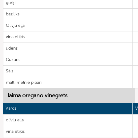
gurķi
baziliks
Olīvju eļļa
vīna etiķis
ūdens
Cukurs
Sāls
malti melnie pipari
laima oregano vinegrets
Vārds
V
olīvju eļļa
vīna etiķis