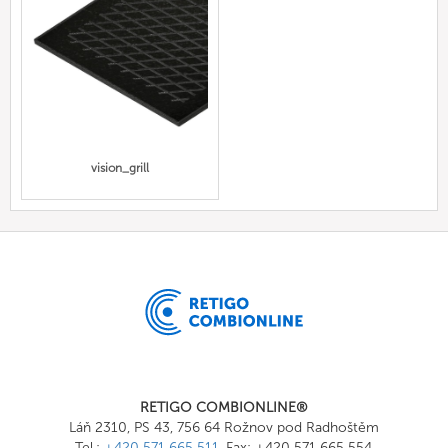
vision_grill
RETIGO COMBIONLINE®
Láň 2310, PS 43, 756 64 Rožnov pod Radhoštěm
Tel.:
+420 571 665 511
, Fax: +420 571 665 554