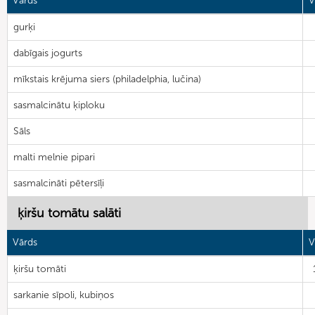
Vārds
V
gurķi
dabīgais jogurts
mīkstais krējuma siers (philadelphia, lučina)
sasmalcinātu ķiploku
Sāls
malti melnie pipari
sasmalcināti pētersīļi
ķiršu tomātu salāti
Vārds
V
ķiršu tomāti
sarkanie sīpoli, kubiņos