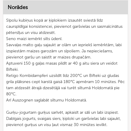
Norādes
Sīpolu kubiņus kopā ar ķiplokiem izsautēt sviestā līdz
caurspīdīgai konsistencei, pievienot garšvielas un sasmalcinātus
pētersīļus un visu atdzesēt.
Seno maizi iemērkt silts ūdenī.
Savvaļas malto gaļu sajaukt ar olām un iepriekš iemērktām, labi
izspiestām maizes garozām un sīpoliem. Ja nepieciešams,
pievienot garšu un saistīt ar maizes drupačām.
Aptuveni 150 g gaļas masas pildīt ar 40 g aitu siera un veidot
Bifteki.
Retigo Kombidampferi uzsildīt līdz 200°C un Bifteki uz gludas
grila plāksnes cept karstā gaisā 180°C apmēram 10 minūtes. Pēc
tam atdzesēt ātrajā dzesētājā vai turēt siltumā Holdomatā pie
80°C.
Arī Auszognen saglabāt siltumu Holdomatā.
Gurķu-jogurtam gurķus sarīvēt, apkaisīt ar sāli un labi izspiest.
Dabīgais jogurts, svaigais siers, ķiploki un garšvielas labi sajaukt,
pievienot gurķus un visu ļaut vismaz 30 minūtes ievilkt.