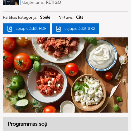
Deutschland
Uzņēmums:
RETIGO
Deutschland GmbH
Pārtikas kategorija:
Spēle
Virtuve:
Cits
Lejupielādēt PDF
Lejupielādēt BR2
Programmas soļi