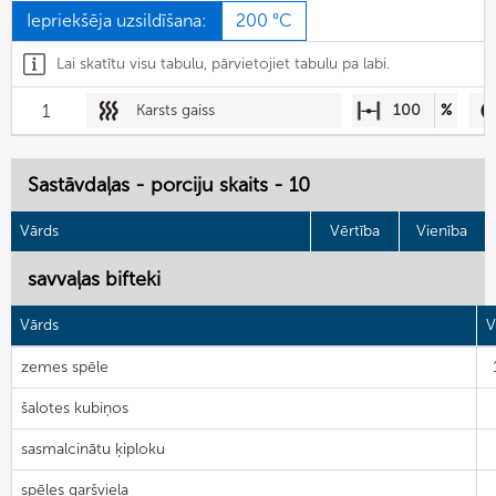
Iepriekšēja uzsildīšana:
200 °C
Lai skatītu visu tabulu, pārvietojiet tabulu pa labi.
1
Karsts gaiss
100
%
Sastāvdaļas - porciju skaits - 10
Vārds
Vērtība
Vienība
savvaļas bifteki
Vārds
V
zemes spēle
šalotes kubiņos
sasmalcinātu ķiploku
spēles garšviela