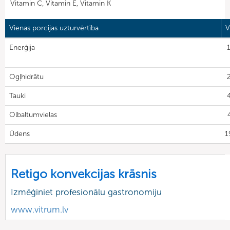
Vitamin C, Vitamin E, Vitamin K
Vienas porcijas uzturvērtība
V
Enerģija
1
Ogļhidrātu
2
Tauki
4
Olbaltumvielas
Ūdens
1
Retigo konvekcijas krāsnis
Izmēģiniet profesionālu gastronomiju
www.vitrum.lv