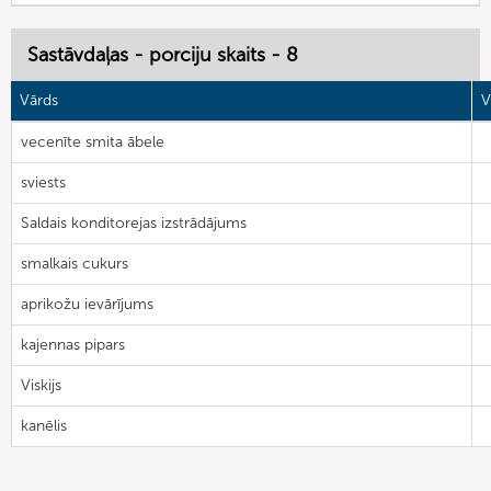
Sastāvdaļas - porciju skaits - 8
Vārds
V
vecenīte smita ābele
sviests
Saldais konditorejas izstrādājums
smalkais cukurs
aprikožu ievārījums
kajennas pipars
Viskijs
kanēlis