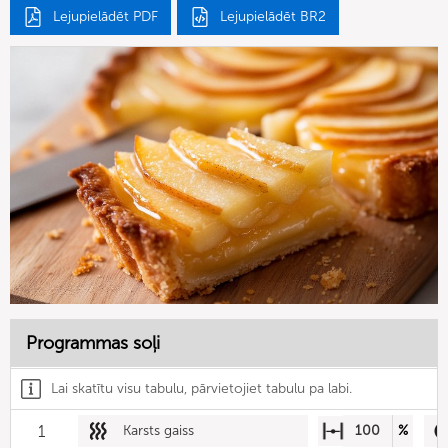
Lejupielādēt PDF
Lejupielādēt BR2
Programmas soļi
Lai skatītu visu tabulu, pārvietojiet tabulu pa labi.
1
Karsts gaiss
100
%