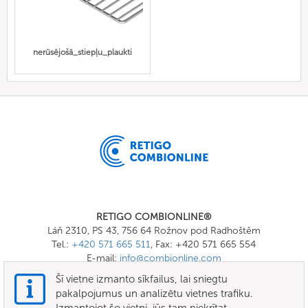
nerūsējošā_stiepļu_plaukti
RETIGO COMBIONLINE®
Láň 2310, PS 43, 756 64 Rožnov pod Radhoštěm
Tel.:
+420 571 665 511
, Fax: +420 571 665 554
E-mail:
info@combionline.com
Šī vietne izmanto sīkfailus, lai sniegtu
pakalpojumus un analizētu vietnes trafiku.
OnlineMenu