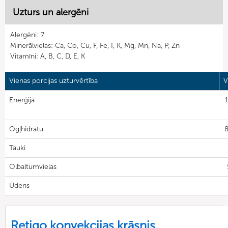
Uzturs un alergēni
Alergēni: 7
Minerālvielas: Ca, Co, Cu, F, Fe, I, K, Mg, Mn, Na, P, Zn
Vitamīni: A, B, C, D, E, K
Vienas porcijas uzturvērtība
V
Enerģija
Ogļhidrātu
8
Tauki
Olbaltumvielas
Ūdens
Retigo konvekcijas krāsnis