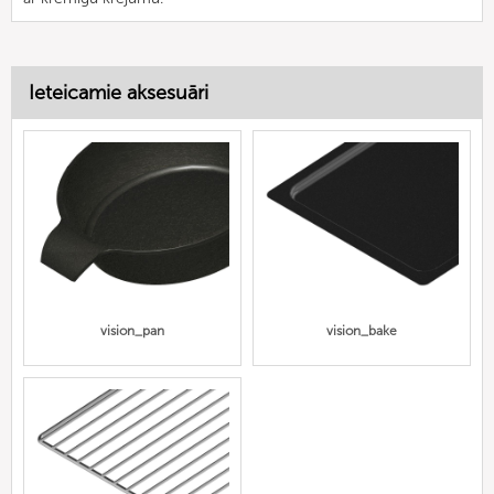
Ieteicamie aksesuāri
vision_pan
vision_bake