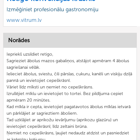
Izmēģiniet profesionālu gastronomiju
www.vitrum.lv
Norādes
Iepriekš uzsildiet retigo,
Sagrieziet ābolus mazos gabaliņos, atstājot apmēram 4 ābolus
sagriešanai vēlāk.
Ielieciet ābolus, sviestu, čili pārslas, cukuru, kanēli un viskiju dziļā
pannā un ievietojiet cepeškrāsnī.
Vāriet līdz mīksti un ņemiet no cepeškrāsns.
Izrullējiet mīklu un ievietojiet to tortei. Bez pildījuma cepiet
apmēram 20 minūtes.
Kad mīkla ir cepta, ievietojiet pagatavotos ābolus mīklas ietvarā
un pārklājiet ar sagrieztiem āboliem.
Tad uzklājiet ar aprikožu ievārījumu (aprikozu glazūru) un
ievietojiet cepeškrāsnī, līdz zeltaini brūna.
Ņemiet no cepeškrāsns, ļaujiet nedaudz atdzist un pasniedziet
ar krēmīgu krējumu.