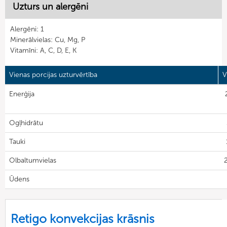
Uzturs un alergēni
Alergēni: 1
Minerālvielas: Cu, Mg, P
Vitamīni: A, C, D, E, K
Vienas porcijas uzturvērtība
V
Enerģija
Ogļhidrātu
Tauki
Olbaltumvielas
2
Ūdens
Retigo konvekcijas krāsnis