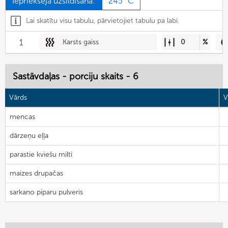
Iepriekšēja uzsildīšana:
245 °C
Lai skatītu visu tabulu, pārvietojiet tabulu pa labi.
1
Karsts gaiss
0
%
Sastāvdaļas - porciju skaits - 6
Vārds
V
mencas
dārzeņu eļļa
parastie kviešu milti
maizes drupačas
sarkano piparu pulveris