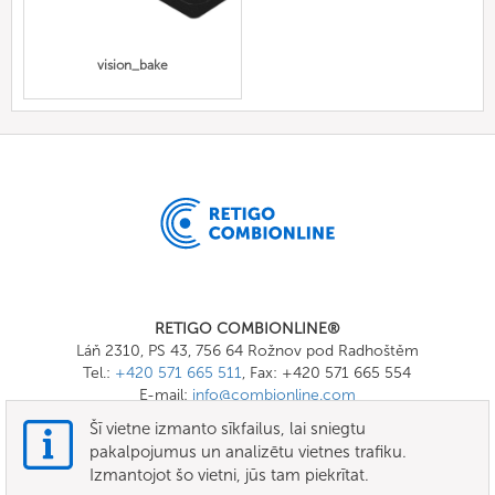
vision_bake
RETIGO COMBIONLINE®
Láň 2310, PS 43, 756 64 Rožnov pod Radhoštěm
Tel.:
+420 571 665 511
, Fax: +420 571 665 554
E-mail:
info@combionline.com
Šī vietne izmanto sīkfailus, lai sniegtu
pakalpojumus un analizētu vietnes trafiku.
OnlineMenu
Izmantojot šo vietni, jūs tam piekrītat.