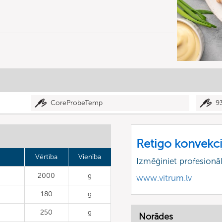
CoreProbeTemp
9
Retigo konvekci
Vērtība
Vienība
Izmēģiniet profesionā
2000
g
www.vitrum.lv
180
g
250
g
Norādes