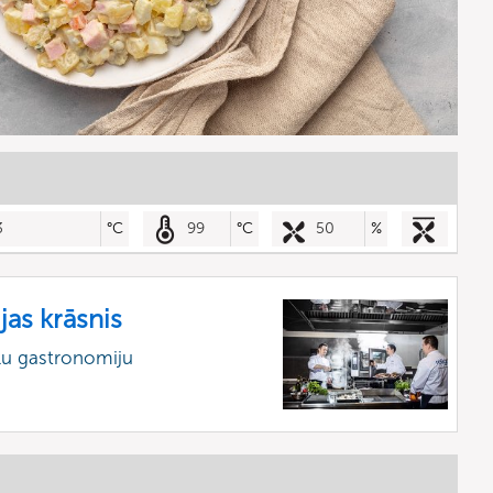
3
°C
99
°C
50
%
jas krāsnis
lu gastronomiju