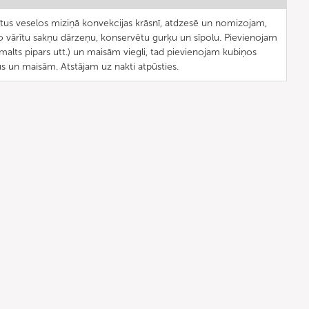
ītus veselos miziņā konvekcijas krāsnī, atdzesē un nomizojam,
o vārītu sakņu dārzeņu, konservētu gurķu un sīpolu. Pievienojam
i malts pipars utt.) un maisām viegli, tad pievienojam kubiņos
ņus un maisām. Atstājam uz nakti atpūsties.