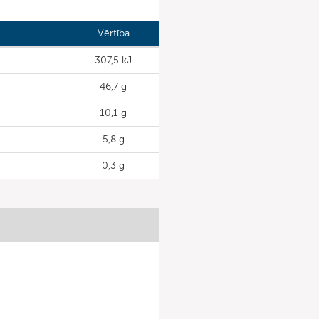
Vērtība
307,5 kJ
46,7 g
10,1 g
5,8 g
0,3 g