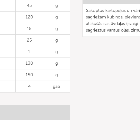
45
g
Sakoptus kartupeļus un vār
120
g
sagriežam kubiņos, pievien
atlikušās sastāvdaļas (svaig
15
g
sagrieztus vārītus olas, zir
25
g
1
g
130
g
150
g
4
gab