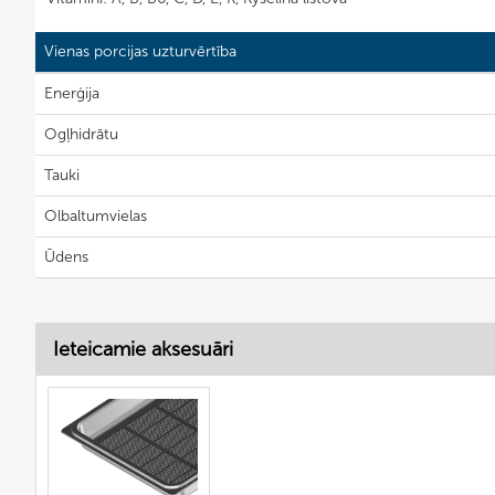
Vienas porcijas uzturvērtība
Enerģija
Ogļhidrātu
Tauki
Olbaltumvielas
Ūdens
Ieteicamie aksesuāri