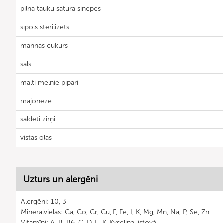
pilna tauku satura sinepes
sīpols sterilizēts
mannas cukurs
sāls
malti melnie pipari
majonēze
saldēti zirņi
vistas olas
Uzturs un alergēni
Alergēni: 10, 3
Minerālvielas: Ca, Co, Cr, Cu, F, Fe, I, K, Mg, Mn, Na, P, Se, Zn
Vitamīni: A, B, B6, C, D, E, K, Kyselina listová