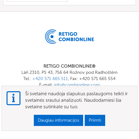
RETIGO COMBIONLINE®
Láň 2310, PS 43, 756 64 Rožnov pod Radhoštěm
Tel.:
+420 571 665 511
, Fax: +420 571 665 554
E-mail:
info@combionline.com
Ši svetainė naudoja slapukus paslaugoms teikti ir
svetainės srautui analizuoti. Naudodamiesi šia
OnlineMenu
svetaine sutinkate su tuo.
SĄLYGOS IR SĄLYGOS
Daugiau informacijos
Priimti