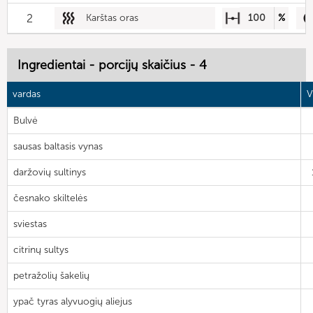
2
Karštas oras
100
%
Ingredientai - porcijų skaičius - 4
vardas
V
Bulvė
sausas baltasis vynas
daržovių sultinys
česnako skiltelės
sviestas
citrinų sultys
petražolių šakelių
ypač tyras alyvuogių aliejus