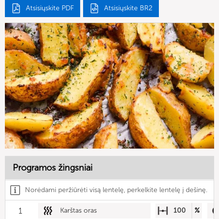
Atsisiųskite PDF
Atsisiųskite BR2
Programos žingsniai
Norėdami peržiūrėti visą lentelę, perkelkite lentelę į dešinę.
1
Karštas oras
100
%