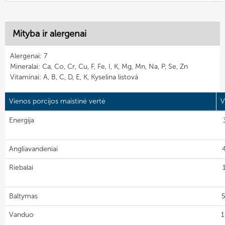
Mityba ir alergenai
Alergenai: 7
Mineralai: Ca, Co, Cr, Cu, F, Fe, I, K, Mg, Mn, Na, P, Se, Zn
Vitaminai: A, B, C, D, E, K, Kyselina listová
Vienos porcijos maistinė vertė
V
Energija
Angliavandeniai
Riebalai
Baltymas
5
Vanduo
1