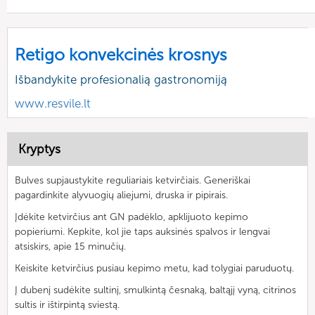
Retigo konvekcinės krosnys
Išbandykite profesionalią gastronomiją
www.resvile.lt
Kryptys
Bulves supjaustykite reguliariais ketvirčiais. Generiškai
pagardinkite alyvuogių aliejumi, druska ir pipirais.
Įdėkite ketvirčius ant GN padėklo, apklijuoto kepimo
popieriumi. Kepkite, kol jie taps auksinės spalvos ir lengvai
atsiskirs, apie 15 minučių.
Keiskite ketvirčius pusiau kepimo metu, kad tolygiai paruduotų.
Į dubenį sudėkite sultinį, smulkintą česnaką, baltąjį vyną, citrinos
sultis ir ištirpintą sviestą.