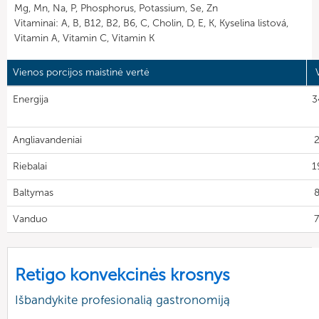
Mg, Mn, Na, P, Phosphorus, Potassium, Se, Zn
Vitaminai: A, B, B12, B2, B6, C, Cholin, D, E, K, Kyselina listová,
Vitamin A, Vitamin C, Vitamin K
Vienos porcijos maistinė vertė
Energija
3
Angliavandeniai
Riebalai
1
Baltymas
8
Vanduo
7
Retigo konvekcinės krosnys
Išbandykite profesionalią gastronomiją