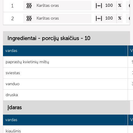
1
Karštas oras
100
%
2
Karštas oras
100
%
Ingredientai - porcijų skaičius - 10
vardas
V
paprastų kvietinių miltų
sviestas
vanduo
druska
Įdaras
vardas
V
kiaušinis