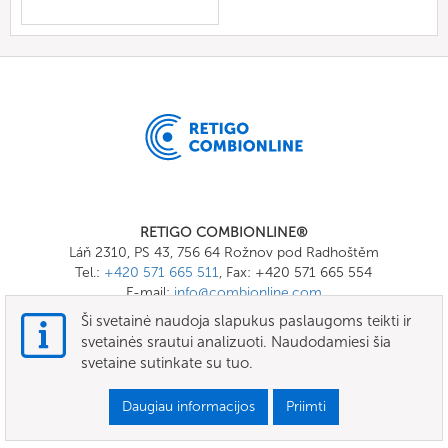
RETIGO COMBIONLINE®
Láň 2310, PS 43, 756 64 Rožnov pod Radhoštěm
Tel.:
+420 571 665 511
, Fax: +420 571 665 554
E-mail:
info@combionline.com
Ši svetainė naudoja slapukus paslaugoms teikti ir
svetainės srautui analizuoti. Naudodamiesi šia
OnlineMenu
svetaine sutinkate su tuo.
SĄLYGOS IR SĄLYGOS
Daugiau informacijos
Priimti