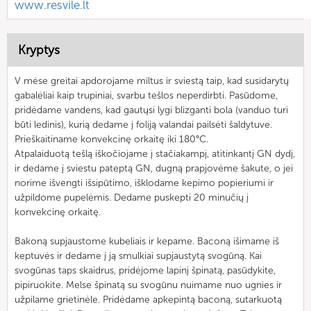
www.resvile.lt
Kryptys
V mėse greitai apdorojame miltus ir sviestą taip, kad susidarytų
gabalėliai kaip trupiniai, svarbu tešlos neperdirbti. Pasūdome,
pridėdame vandens, kad gautųsi lygi blizganti bola (vanduo turi
būti ledinis), kurią dedame į foliją valandai pailsėti šaldytuve.
Prieškaitiname konvekcinę orkaitę iki 180°C.
Atpalaiduotą tešlą iškočiojame į stačiakampį, atitinkantį GN dydį,
ir dedame į sviestu pateptą GN, dugną prapjovėme šakute, o jei
norime išvengti išsipūtimo, išklodame kepimo popieriumi ir
užpildome pupelėmis. Dedame puskepti 20 minučių į
konvekcinę orkaitę.
Bakoną supjaustome kubeliais ir kepame. Baconą išimame iš
keptuvės ir dedame į ją smulkiai supjaustytą svogūną. Kai
svogūnas taps skaidrus, pridėjome lapinį špinatą, pasūdykite,
pipiruokite. Melse špinatą su svogūnu nuimame nuo ugnies ir
užpilame grietinėle. Pridėdame apkepintą baconą, sutarkuotą