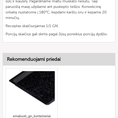
sūrį ir kiaušinį. Pagardiname maltu muskato riešutu. Taip
paruoštą masę užpilame ant puskepto tešlos. Konvekcinę
orkaitę nustatome į 180°C, kepdami karštu oru ir kepame 20
minučių.
Receptas skaičiuojamas 1/1 GN.
Porcijų skaičius gali skirtis pagal Jūsų poreikius porcijų dydžio.
Rekomenduojami priedai
emaliuoti_gn_konteineriai