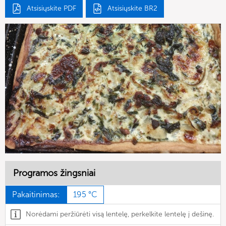
Atsisiųskite PDF
Atsisiųskite BR2
Programos žingsniai
Pakaitinimas:
195 °C
Norėdami peržiūrėti visą lentelę, perkelkite lentelę į dešinę.