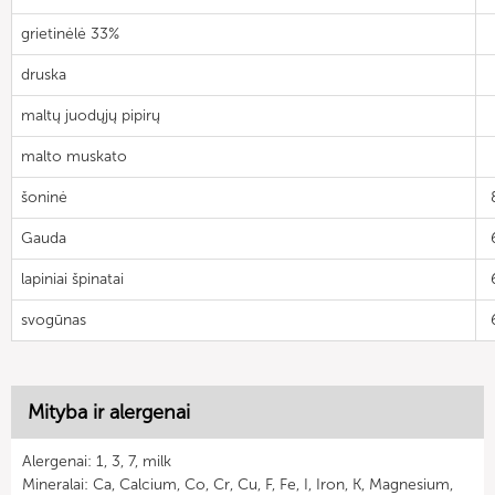
grietinėlė 33%
druska
maltų juodųjų pipirų
malto muskato
šoninė
Gauda
lapiniai špinatai
svogūnas
Mityba ir alergenai
Alergenai: 1, 3, 7, milk
Mineralai: Ca, Calcium, Co, Cr, Cu, F, Fe, I, Iron, K, Magnesium,