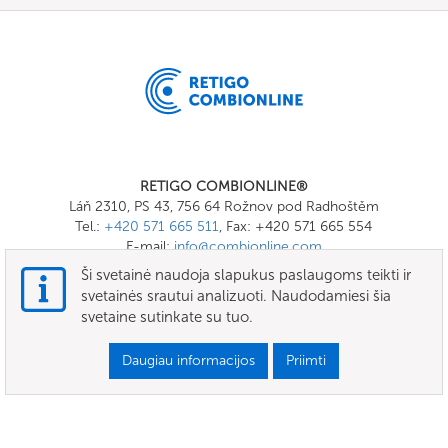
RETIGO COMBIONLINE®
Láň 2310, PS 43, 756 64 Rožnov pod Radhoštěm
Tel.:
+420 571 665 511
, Fax: +420 571 665 554
E-mail:
info@combionline.com
Ši svetainė naudoja slapukus paslaugoms teikti ir
svetainės srautui analizuoti. Naudodamiesi šia
OnlineMenu
svetaine sutinkate su tuo.
SĄLYGOS IR SĄLYGOS
Daugiau informacijos
Priimti