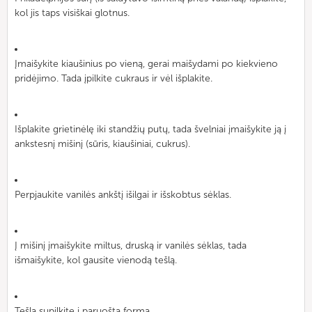
kol jis taps visiškai glotnus.
Įmaišykite kiaušinius po vieną, gerai maišydami po kiekvieno
pridėjimo. Tada įpilkite cukraus ir vėl išplakite.
Išplakite grietinėlę iki standžių putų, tada švelniai įmaišykite ją į
ankstesnį mišinį (sūris, kiaušiniai, cukrus).
Perpjaukite vanilės ankštį išilgai ir išskobtus sėklas.
Į mišinį įmaišykite miltus, druską ir vanilės sėklas, tada
išmaišykite, kol gausite vienodą tešlą.
Tešlą supilkite į paruoštą formą.