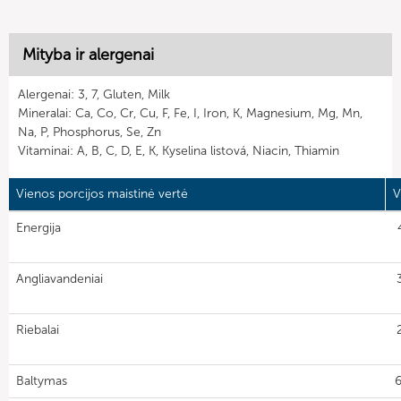
Mityba ir alergenai
Alergenai: 3, 7, Gluten, Milk
Mineralai: Ca, Co, Cr, Cu, F, Fe, I, Iron, K, Magnesium, Mg, Mn,
Na, P, Phosphorus, Se, Zn
Vitaminai: A, B, C, D, E, K, Kyselina listová, Niacin, Thiamin
Vienos porcijos maistinė vertė
V
Energija
Angliavandeniai
Riebalai
Baltymas
6