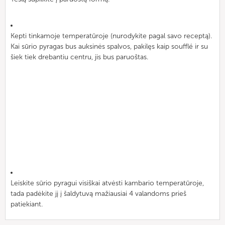
Kepti tinkamoje temperatūroje (nurodykite pagal savo receptą).
Kai sūrio pyragas bus auksinės spalvos, pakilęs kaip soufflé ir su
šiek tiek drebantiu centru, jis bus paruoštas.
Leiskite sūrio pyragui visiškai atvėsti kambario temperatūroje,
tada padėkite jį į šaldytuvą mažiausiai 4 valandoms prieš
patiekiant.