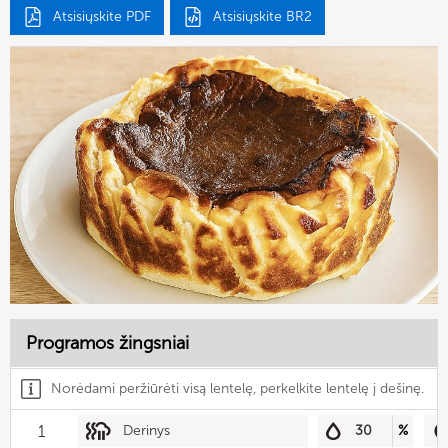
Atsisiųskite PDF
Atsisiųskite BR2
Programos žingsniai
Norėdami peržiūrėti visą lentelę, perkelkite lentelę į dešinę.
1
Derinys
30
%