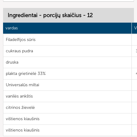
Ingredientai - porcijų skaičius - 12
vardas
V
Filadelfijos sūris
cukraus pudra
druska
plakta grietinėlė 33%
Universalūs miltai
vanilės ankštis
citrinos žievelė
vištienos kiaušinis
vištienos kiaušinis