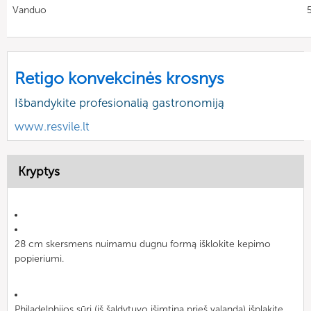
Vanduo
Retigo konvekcinės krosnys
Išbandykite profesionalią gastronomiją
www.resvile.lt
Kryptys
28 cm skersmens nuimamu dugnu formą išklokite kepimo
popieriumi.
Philadelphijos sūrį (iš šaldytuvo išimtiną prieš valandą) išplakite,