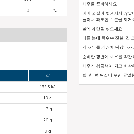
새우를 준비하세요.
3
PC
이미 껍질이 벗겨지지 않았다
눌러서 과도한 수분을 제거
볼에 계란을 섞으세요.
다른 볼에 옥수수 전분, 간 
각 새우를 계란에 담갔다가 
준비한 쟁반에 새우를 약간 
새우가 황금색이 되고 바삭해
팁: 한 번 뒤집어 주면 균일
값
132.5 kJ
10 g
1.3 g
20 g
0 g