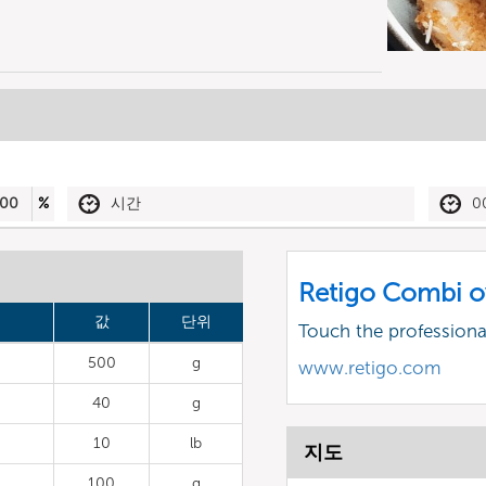
00
%
시간
0
Retigo Combi o
값
단위
Touch the profession
500
g
www.retigo.com
40
g
10
lb
지도
100
g