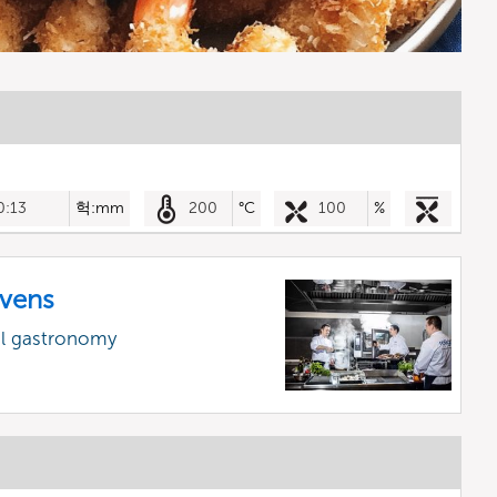
0:13
헉:mm
200
°C
100
%
vens
al gastronomy