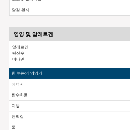
달걀 흰자
영양 및 알레르겐
알레르겐:
탄산수:
비타민:
한 부분의 영양가
에너지
탄수화물
지방
단백질
물