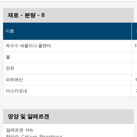
재료 - 분량 - 8
이름
옥수수 세몰리나 폴렌타
3
물
전유
파르메산
마스카포네
영양 및 알레르겐
알레르겐: Milk
탄산수: Calcium, Phosphorus