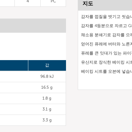
4
PC
지도
감자를 껍질을 벗기고 씻습
감자를 4등분으로 자르고 GN 
채소용 분쇄기로 감자를 으
얻어진 퓨레에 버터와 노른자
퓨레를 큰 잇대가 있는 파이
유산지로 장식한 베이킹 시
값
베이킹 시트를 오븐에 넣습
96.8 kJ
16.5 g
1.8 g
3.1 g
3.3 g