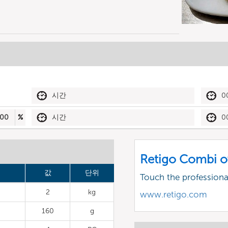
시간
0
00
%
시간
0
Retigo Combi o
값
단위
Touch the profession
2
kg
www.retigo.com
160
g