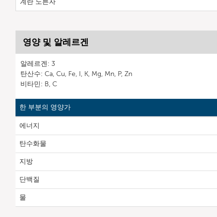
계란 노른자
영양 및 알레르겐
알레르겐: 3
탄산수: Ca, Cu, Fe, I, K, Mg, Mn, P, Zn
비타민: B, C
한 부분의 영양가
에너지
탄수화물
지방
단백질
물