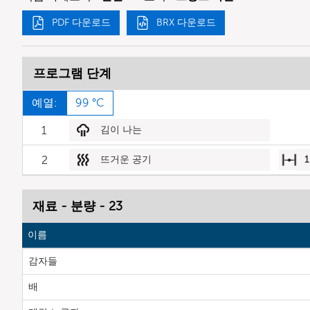
PDF 다운로드
BRX 다운로드
프로그램 단계
예열:
99 °C
1
김이 나는
2
뜨거운 공기
1
재료 - 분량 - 23
이름
감자들
배