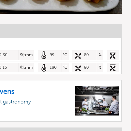
0:30
헉:mm
99
°C
80
%
0:15
헉:mm
180
°C
80
%
vens
al gastronomy