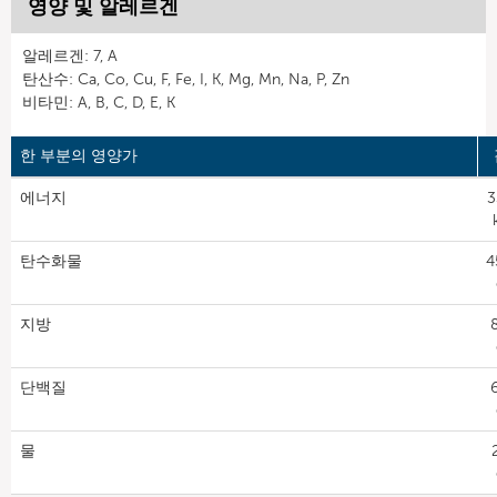
영양 및 알레르겐
알레르겐: 7, A
탄산수: Ca, Co, Cu, F, Fe, I, K, Mg, Mn, Na, P, Zn
비타민: A, B, C, D, E, K
한 부분의 영양가
에너지
3
탄수화물
4
지방
8
단백질
6
물