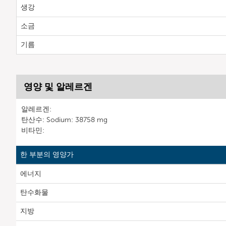
생강
소금
기름
영양 및 알레르겐
알레르겐:
탄산수: Sodium: 38758 mg
비타민:
한 부분의 영양가
에너지
탄수화물
지방