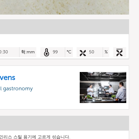
0:30
헉:mm
99
°C
50
%
vens
al gastronomy
인리스 스틸 용기에 고르게 섞습니다.