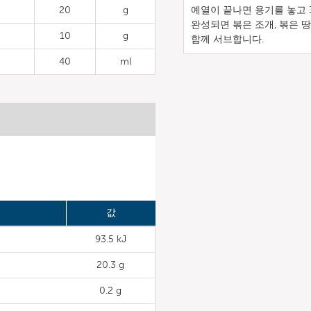
20
g
예열이 끝나면 용기를 놓고 
완성되면 볶은 조개, 볶은 땅
10
g
함께 서브합니다.
40
ml
값
93.5 kJ
20.3 g
0.2 g