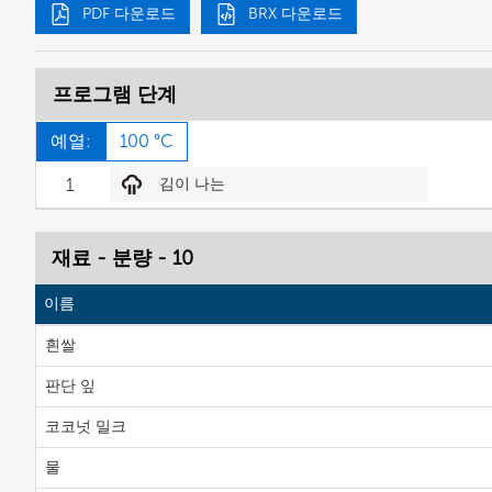
PDF 다운로드
BRX 다운로드
프로그램 단계
예열:
100 °C
1
김이 나는
재료 - 분량 - 10
이름
흰쌀
판단 잎
코코넛 밀크
물