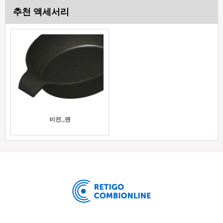
추천 액세서리
비전_팬