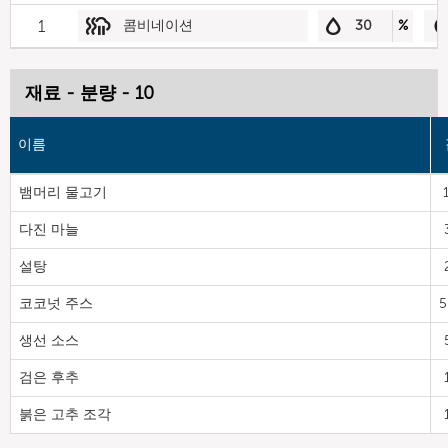
1
콤비네이션
30
%
재료 - 분량 - 10
이름
뱀머리 물고기
다진 마늘
설탕
코코넛 주스
5
생선 소스
검은 후추
붉은 고추 조각