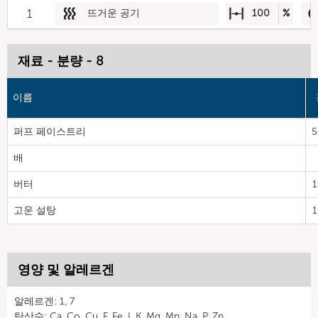
1
뜨거운 공기
100
%
재료 - 분량 - 8
이름
퍼프 페이스트리
5
배
버터
1
고운 설탕
1
영양 및 알레르겐
알레르겐: 1, 7
탄산수: Ca, Co, Cu, F, Fe, I, K, Mg, Mn, Na, P, Zn