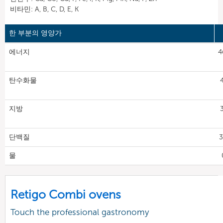
비타민: A, B, C, D, E, K
한 부분의 영양가
에너지
4
탄수화물
지방
단백질
3
물
Retigo Combi ovens
Touch the professional gastronomy