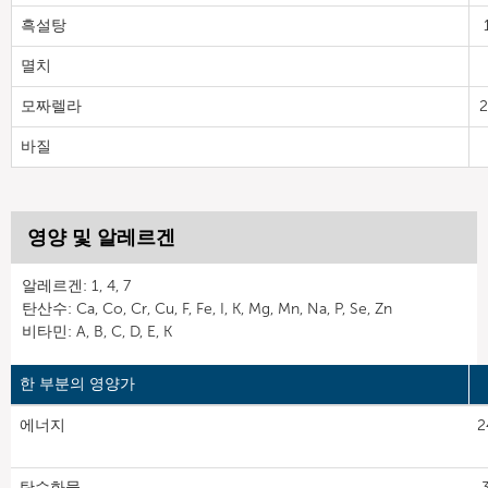
흑설탕
멸치
모짜렐라
2
바질
영양 및 알레르겐
알레르겐: 1, 4, 7
탄산수: Ca, Co, Cr, Cu, F, Fe, I, K, Mg, Mn, Na, P, Se, Zn
비타민: A, B, C, D, E, K
한 부분의 영양가
에너지
2
탄수화물