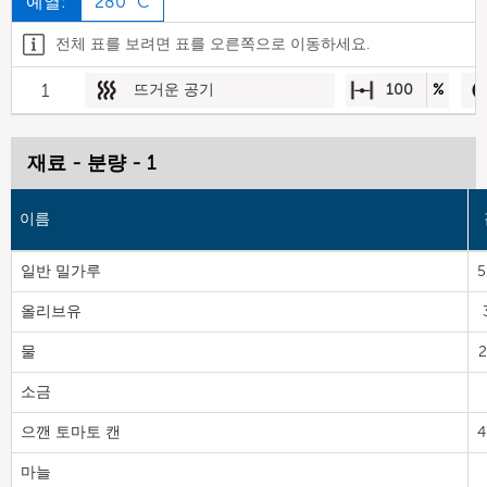
예열:
280 °C
전체 표를 보려면 표를 오른쪽으로 이동하세요.
1
뜨거운 공기
100
%
재료 - 분량 - 1
이름
일반 밀가루
5
올리브유
물
2
소금
으깬 토마토 캔
4
마늘