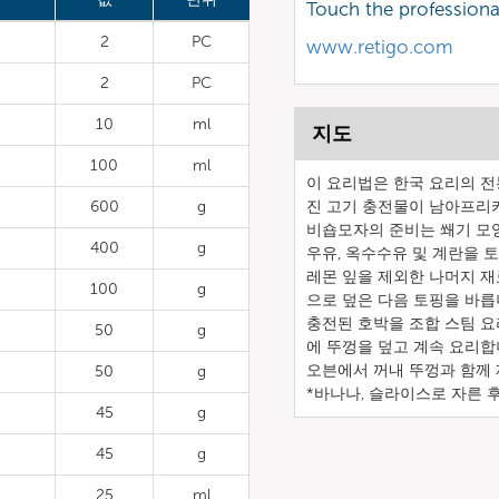
Touch the profession
2
PC
www.retigo.com
2
PC
10
ml
지도
100
ml
이 요리법은 한국 요리의 전
600
g
진 고기 충전물이 남아프리
비숍모자의 준비는 쐐기 모
400
g
우유, 옥수수유 및 계란을 
레몬 잎을 제외한 나머지 재
100
g
으로 덮은 다음 토핑을 바릅
충전된 호박을 조합 스팀 요
50
g
에 뚜껑을 덮고 계속 요리합
오븐에서 꺼내 뚜껑과 함께
50
g
*바나나, 슬라이스로 자른 
45
g
45
g
25
ml