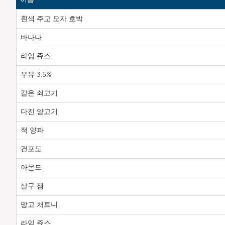
흰색 주교 모자 호박
바나나
라임 쥬스
우유 3.5%
갈은 쇠고기
다진 양고기
적 양파
건포도
아몬드
살구 잼
망고 처트니
라임 쥬스