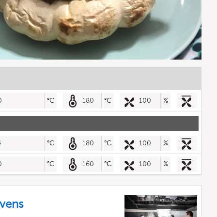
0
°C
180
°C
100
%
4
°C
180
°C
100
%
0
°C
160
°C
100
%
vens