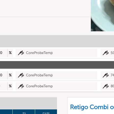
20
%
CoreProbeTemp
5
20
%
CoreProbeTemp
7
0
%
CoreProbeTemp
8
Retigo Combi o
값
단위