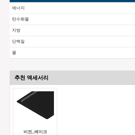
에너지
탄수화물
지방
단백질
물
추천 액세서리
비전_베이크