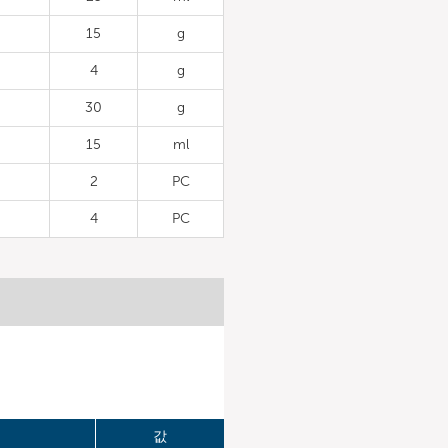
15
g
4
g
30
g
15
ml
2
PC
4
PC
값