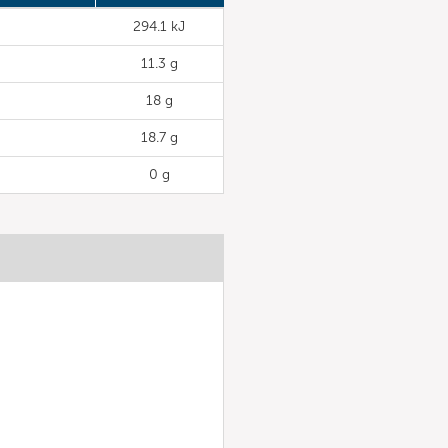
294.1 kJ
11.3 g
18 g
18.7 g
0 g