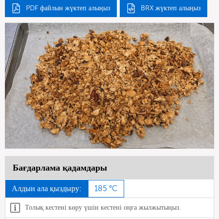
PDF файлын жүктеп алыңыз
BRX жүктеп алыңыз
Бағдарлама қадамдары
Алдын ала қыздыру:
185 °C
Толық кестені көру үшін кестені оңға жылжытыңыз.