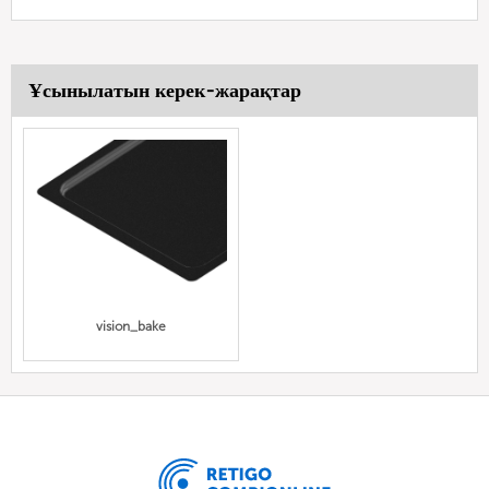
Ұсынылатын керек-жарақтар
vision_bake