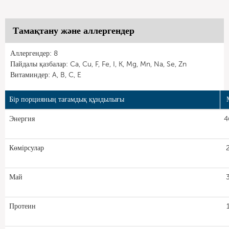
Тамақтану және аллергендер
Аллергендер: 8
Пайдалы қазбалар: Ca, Cu, F, Fe, I, K, Mg, Mn, Na, Se, Zn
Витаминдер: A, B, C, E
Бір порцияның тағамдық құндылығы
Энергия
4
Көмірсулар
Май
Протеин