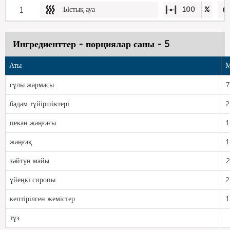
1
Ыстық ауа
100
%
Ингредиенттер - порциялар саны - 5
Аты
М
сұлы жармасы
7
бадам түйіршіктері
2
пекан жаңғағы
1
жаңғақ
1
зәйтүн майы
2
үйеңкі сиропы
2
кептірілген жемістер
1
тұз