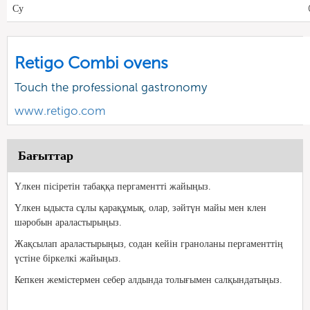
Су
Retigo Combi ovens
Touch the professional gastronomy
www.retigo.com
Бағыттар
Үлкен пісіретін табаққа пергаментті жайыңыз.
Үлкен ыдыста сұлы қарақұмық, олар, зәйтүн майы мен клен
шәробын араластырыңыз.
Жақсылап араластырыңыз, содан кейін граноланы пергаменттің
үстіне біркелкі жайыңыз.
Кепкен жемістермен себер алдында толығымен салқындатыңыз.