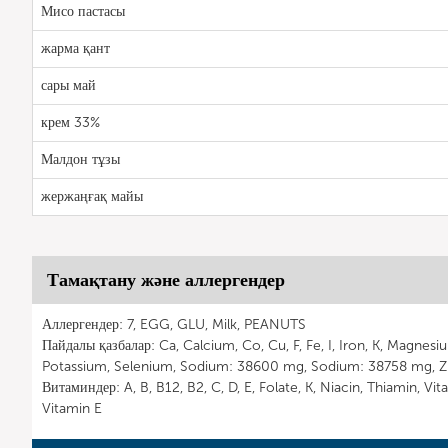
Мисо пастасы
жарма қант
сары май
крем 33%
Малдон тұзы
жержаңғақ майы
Тамақтану және аллергендер
Аллергендер: 7, EGG, GLU, Milk, PEANUTS
Пайдалы қазбалар: Ca, Calcium, Co, Cu, F, Fe, I, Iron, K, Magnes
Potassium, Selenium, Sodium: 38600 mg, Sodium: 38758 mg, Zi
Витаминдер: A, B, B12, B2, C, D, E, Folate, K, Niacin, Thiamin, Vi
Vitamin E