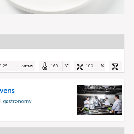
0:25
сағ:мм
160
°C
100
%
vens
al gastronomy