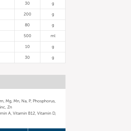
30
g
200
g
80
g
500
ml
10
g
30
g
ium, Mg, Mn, Na, P, Phosphorus,
nc, Zn
tamin A, Vitamin B12, Vitamin D,