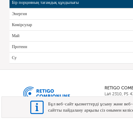
Бір порцияның тағамдық құндылығы
Энергия
Көмірсулар
Май
Протеин
Су
RETIGO COM
Láň 2310, PS 
Tel.:
+420 571 
Бұл веб-сайт қызметтерді ұсыну және веб-
E-mail:
info@c
сайтты пайдалану арқылы сіз онымен келісе