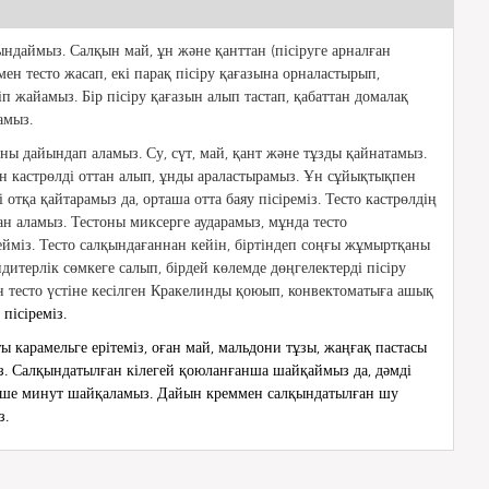
ындаймыз. Салқын май, ұн және қанттан (пісіруге арналған
ен тесто жасап, екі парақ пісіру қағазына орналастырып,
п жайамыз. Бір пісіру қағазын алып тастап, қабаттан домалақ
амыз.
оны дайындап аламыз. Су, сүт, май, қант және тұзды қайнатамыз.
н кастрөлді оттан алып, ұнды араластырамыз. Ұн сұйықтықпен
 отқа қайтарамыз да, орташа отта баяу пісіреміз. Тесто кастрөлдің
ан аламыз. Тестоны миксерге аударамыз, мұнда тесто
йміз. Тесто салқындағаннан кейін, біртіндеп соңғы жұмыртқаны
дитерлік сөмкеге салып, бірдей көлемде дөңгелектерді пісіру
 тесто үстіне кесілген Кракелинды қоюып, конвектоматыға ашық
 пісіреміз.
ы карамельге ерітеміз, оған май, мальдони тұзы, жаңғақ пастасы
з. Салқындатылған кілегей қоюланғанша шайқаймыз да, дәмді
рнеше минут шайқаламыз. Дайын креммен салқындатылған шу
з.