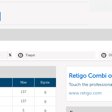
0
%
Уақыт
0
Retigo Combi o
Мән
Бірлік
Touch the profession
137
g
www.retigo.com
137
g
5
g