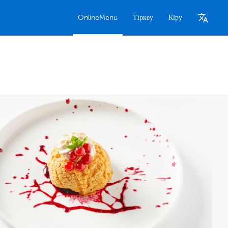
OnlineMenu
Тіркеу
Кіру