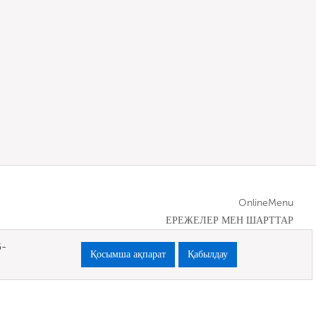
OnlineMenu
ЕРЕЖЕЛЕР МЕН ШАРТТАР
б-
Қосымша ақпарат
Қабылдау