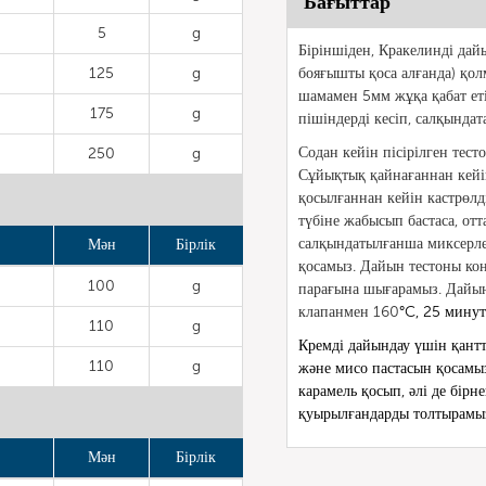
Бағыттар
5
g
Біріншіден, Кракелинді дай
125
g
бояғышты қоса алғанда) қолм
шамамен 5мм жұқа қабат еті
175
g
пішіндерді кесіп, салқындат
Содан кейін пісірілген тест
250
g
Сұйықтық қайнағаннан кейі
қосылғаннан кейін кастрөлді
түбіне жабысып бастаса, отт
салқындатылғанша миксерле
Мән
Бірлік
қосамыз. Дайын тестоны кон
100
g
парағына шығарамыз. Дайын
клапанмен 160
°C, 25 минут
110
g
Кремді дайындау үшін қантт
110
g
және мисо пастасын қосамы
карамель қосып, әлі де бі
қуырылғандарды толтырамы
Мән
Бірлік