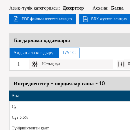
Азық-түлік категориясы:
Десерттер
Асхана:
Басқа
PDF файлын жүктеп алыңыз
BRX жүктеп алыңыз
Бағдарлама қадамдары
Алдын ала қыздыру:
175 °C
1
Ыстық ауа
Ингредиенттер - порциялар саны - 10
Аты
Су
Сүт 3,5%
Түйіршіктелген қант