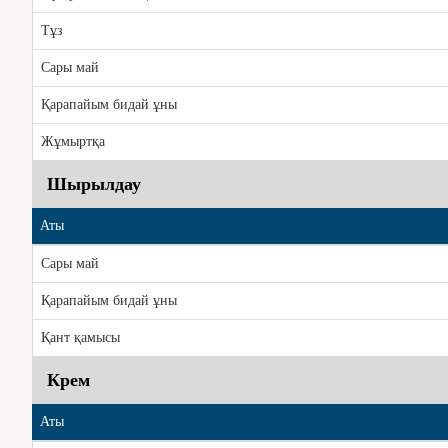
Тұз
Сары май
Қарапайым бидай ұны
Жұмыртқа
Шырылдау
Аты
Сары май
Қарапайым бидай ұны
Қант қамысы
Крем
Аты