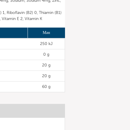
4mg, Sodium, Sodium 4mg, Zinc,
, Riboflavin (B2) 0, Thiamin (B1)
, Vitamin E 2, Vitamin K
Мән
250 kJ
0 g
20 g
20 g
60 g