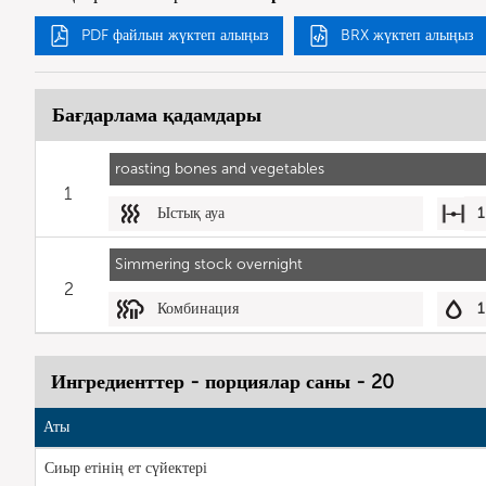
PDF файлын жүктеп алыңыз
BRX жүктеп алыңыз
Бағдарлама қадамдары
roasting bones and vegetables
1
Ыстық ауа
1
Simmering stock overnight
2
Комбинация
1
Ингредиенттер - порциялар саны - 20
Аты
Сиыр етінің ет сүйектері