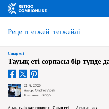
Рецепт егжей-тегжейлі
Сиыр еті
Тауық еті сорпасы бір түнде 
21. 8. 2025
Автор:
Ondrej Vlcek
Компания:
Retigo
Азық-түлік категориясы:
Сиыр еті
Асхана:
чех