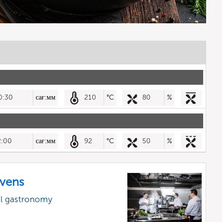
0:30
сағ:мм
210
°C
80
%
2:00
сағ:мм
92
°C
50
%
vens
al gastronomy