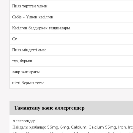
Пияз төрттен үлкен
Сәбіз - Үлкен кесілген
Кесілген балдыркөк таяқшалары
Су
Пияз міндетті емес
тұз, бұрыш
лавр жапырағы
иісті бұрыш тұтас
Тамақтану және аллергендер
Аллергендер:
Пайдалы қазбалар: 56mg, 6mg, Calcium, Calcium 55mg, Iron, I