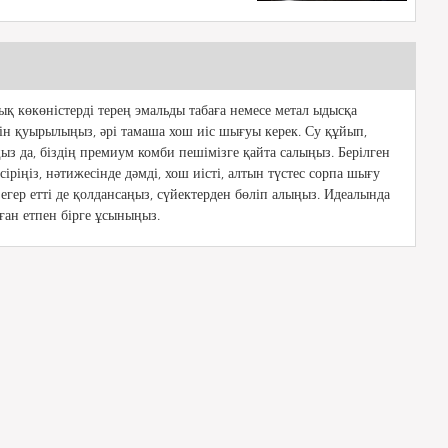
қ көкөністерді терең эмальды табаға немесе метал ыдысқа
йін қуырылыңыз, әрі тамаша хош иіс шығуы керек. Су құйып,
ыз да, біздің премиум комби пешімізге қайта салыңыз. Берілген
іріңіз, нәтижесінде дәмді, хош иісті, алтын түстес сорпа шығу
, егер етті де қолдансаңыз, сүйектерден бөліп алыңыз. Идеалында
ған етпен бірге ұсыныңыз.