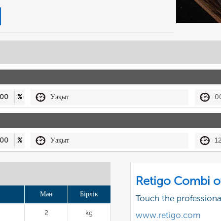
00
%
Уақыт
0
00
%
Уақыт
1
Retigo Combi o
Мән
Бірлік
Touch the profession
2
kg
www.retigo.com