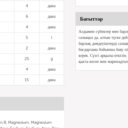
4
дана
6
дана
Бағыттар
4
дана
Алдымен сүйектер мен барлы
5
l
салыңыз да, алтын түске де
барлық дәмдеуіштерді салың
2
дана
бағдарлама бойынша баяу піс
керек. Сүзгі арқылы өткізіп
25
g
қыста кеспе мен маринадтал
4
дана
15
дана
ron 8, Magnesium, Magnesium