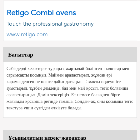
Retigo Combi ovens
Touch the professional gastronomy
www.retigo.com
Бағыттар
Сәбіздерді кесектерге тураңыз, жартылай бөлінген шалоттар мен
сарымсақты қосыңыз. Маймен араластырып, жұмсақ әрі
карамелденгенше пеште дайындатыңыз. Тамақты өңдеушіге
ауыстырып, тұзбен дәмдеңіз, бал мен май қосып, тегіс болғанша
араластырыңыз. Дәмін тексеріңіз. Ет немесе балықпен бірге
жағымды қосымша ретінде тамаша. Сондай-ақ, оны қосымша тегіс
текстура үшін сүзгіден өткізуге болады.
Ұсынылатын керек-жарақтар