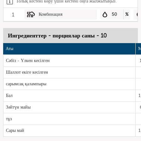
Толық кестені көру үшін кестені оңға жылжытыңыз.
1
Комбинация
50
%
Ингредиенттер - порциялар саны - 10
Аты
М
Сәбіз - Үлкен кесілген
Шаллот екіге кесілген
сарымсақ қалампыры
Бал
1
Зәйтүн майы
тұз
Сары май
1