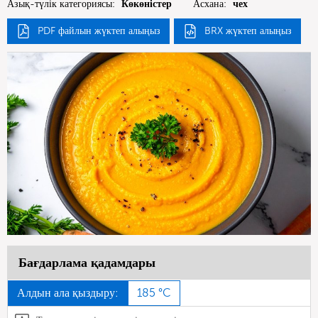
Азық-түлік категориясы:
Көкөністер
Асхана:
чех
PDF файлын жүктеп алыңыз
BRX жүктеп алыңыз
Бағдарлама қадамдары
Алдын ала қыздыру:
185 °C