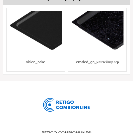
vision_bake
emaled_gn_контейнерлер