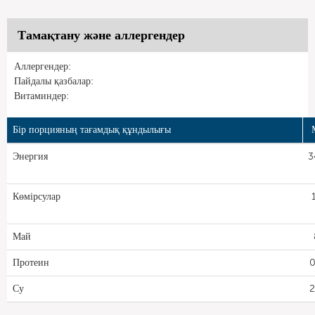
Тамақтану және аллергендер
Аллергендер:
Пайдалы қазбалар:
Витаминдер:
Бір порцияның тағамдық құндылығы
Энергия
3
Көмірсулар
Май
Протеин
0
Су
2