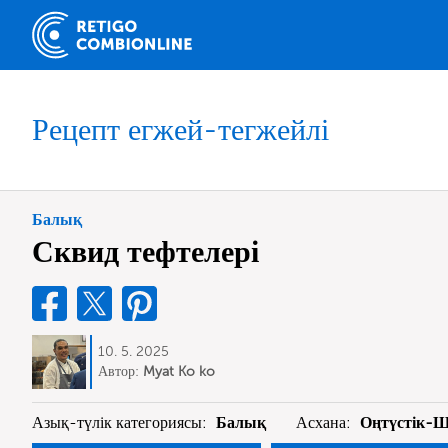
Рецепт егжей-тегжейлі
Балық
Сквид тефтелері
10. 5. 2025
Автор:
Myat Ko ko
Азық-түлік категориясы:
Балық
Асхана:
Оңтүстік-