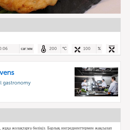
0:06
сағ:мм
200
°C
100
%
vens
al gastronomy
п, жұқа жолақтарға бөліңіз. Барлық ингредиенттермен жақсылап