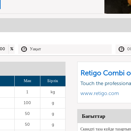
00
%
Уақыт
0
Retigo Combi o
Мән
Бірлік
Touch the profession
1
kg
www.retigo.com
100
g
50
g
Бағыттар
50
g
Сквидті таза күйде тазарты