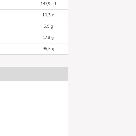
147,9 kJ
10,3 g
3,5 g
17,8 g
95,5 g