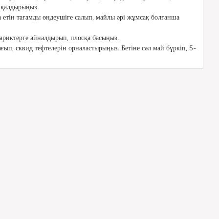
а қалдырыңыз.
 етін тағамды өңдеушіге салып, майлы әрі жұмсақ болғанша
ариктерге айналдырып, плосқа басыңыз.
ағып, сквид тефтелерін орналастырыңыз. Бетіне сәл май бүркіп, 5-