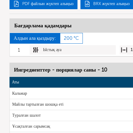
PDF файлын жүктеп алыңыз
BRX жүктеп алыңыз
Бағдарлама қадамдары
Алдын ала қыздыру:
200 °C
1
Ыстық ауа
1
Ингредиенттер - порциялар саны - 10
Аты
Кальмар
Майлы тартылған шошқа еті
Туралған шалот
Ұсақталған сарымсақ