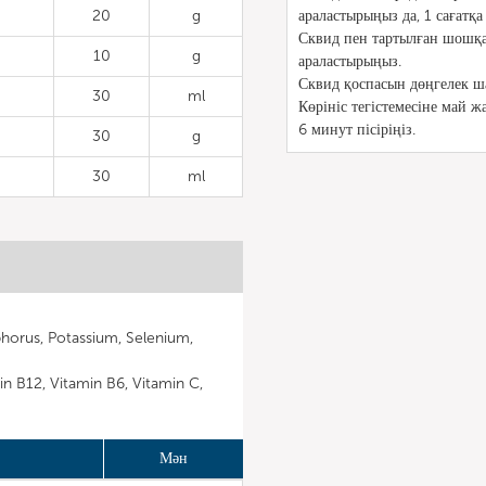
20
g
араластырыңыз да, 1 сағатқ
Сквид пен тартылған шошқа
10
g
араластырыңыз.
Сквид қоспасын дөңгелек ш
30
ml
Көрініс тегістемесіне май ж
6 минут пісіріңіз.
30
g
30
ml
horus, Potassium, Selenium,
in B12, Vitamin B6, Vitamin C,
Мән