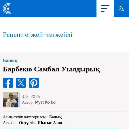
Рецепт егжей-тегжейлі
Балық
Барбекю Самбал Уылдырық
3. 5. 2025
Автор:
Myat Ko ko
Азық-түлік категориясы:
Балық
Асхана:
Оңтүстік-Шығыс Азия