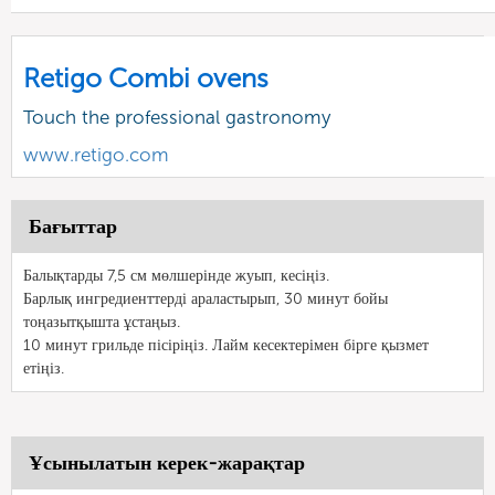
Retigo Combi ovens
Touch the professional gastronomy
www.retigo.com
Бағыттар
Балықтарды 7,5 см мөлшерінде жуып, кесіңіз.
Барлық ингредиенттерді араластырып, 30 минут бойы
тоңазытқышта ұстаңыз.
10 минут грильде пісіріңіз. Лайм кесектерімен бірге қызмет
етіңіз.
Ұсынылатын керек-жарақтар