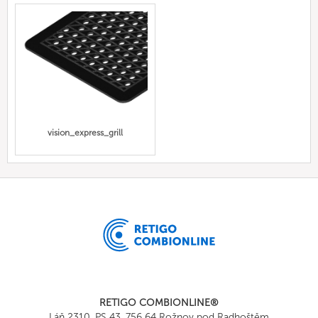
vision_express_grill
RETIGO COMBIONLINE®
Láň 2310, PS 43, 756 64 Rožnov pod Radhoštěm