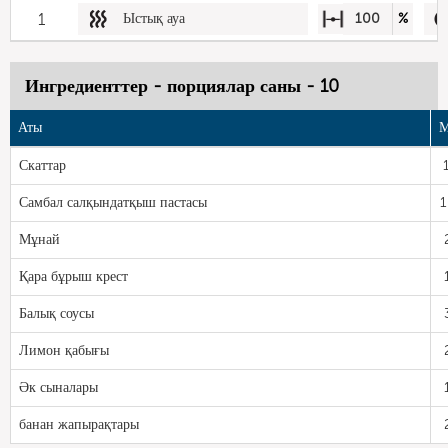
1
Ыстық ауа
100
%
Ингредиенттер - порциялар саны - 10
Аты
М
Скаттар
Самбал салқындатқыш пастасы
1
Мұнай
Қара бұрыш крест
Балық соусы
Лимон қабығы
Әк сыналары
банан жапырақтары