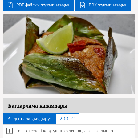
PDF файлын жүктеп алыңыз
BRX жүктеп алыңыз
Бағдарлама қадамдары
Алдын ала қыздыру:
200 °C
Толық кестені көру үшін кестені оңға жылжытыңыз.