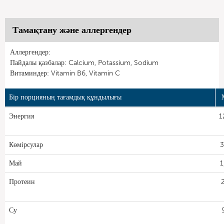
Тамақтану және аллергендер
Аллергендер:
Пайдалы қазбалар: Calcium, Potassium, Sodium
Витаминдер: Vitamin B6, Vitamin C
Бір порцияның тағамдық құндылығы
Энергия
1
Көмірсулар
3
Май
1
Протеин
Су