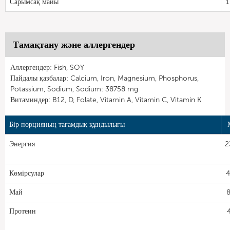
Сарымсақ майы
1
Тамақтану және аллергендер
Аллергендер: Fish, SOY
Пайдалы қазбалар: Calcium, Iron, Magnesium, Phosphorus,
Potassium, Sodium, Sodium: 38758 mg
Витаминдер: B12, D, Folate, Vitamin A, Vitamin C, Vitamin K
Бір порцияның тағамдық құндылығы
Энергия
2
Көмірсулар
4
Май
8
Протеин