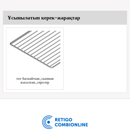
Ұсынылатын керек-жарақтар
тот баспайтын_сымнан
жасалған_сөрелер