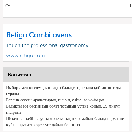
Су
1
Retigo Combi ovens
Touch the professional gastronomy
www.retigo.com
Бағыттар
Имбирь мен көктемдік пиязды балықтың астына қойғаныңызды
сұраңыз.
Барлық соусты араластырып, пісіріп, aside-ге қойыңыз.
Балықты тот баспайтын болат торының үстіне қойып, 15 минут
пісіріңіз.
Піскеннен кейін соусты және ыстық пияз майын балықтың үстіне
құйып, қызмет көрсетуге дайын болыңыз.