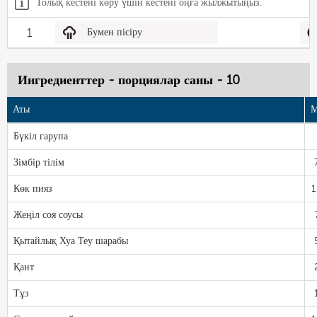
Толық кестені көру үшін кестені оңға жылжытыңыз.
1
Бумен пісіру
Ингредиенттер - порциялар саны - 10
Аты
М
Бүкіл гарупа
Зімбір тілім
Көк пияз
1
Жеңіл соя соусы
Қытайлық Хуа Теу шарабы
Қант
Тұз