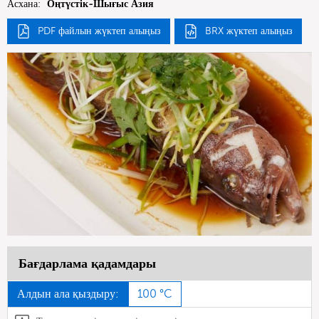
Асхана:
Оңтүстік-Шығыс Азия
PDF файлын жүктеп алыңыз
BRX жүктеп алыңыз
Бағдарлама қадамдары
Алдын ала қыздыру:
100 °C