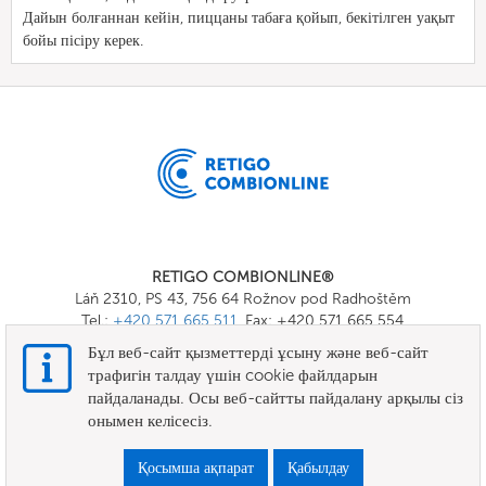
Дайын болғаннан кейін, пиццаны табаға қойып, бекітілген уақыт
бойы пісіру керек.
RETIGO COMBIONLINE®
Láň 2310, PS 43, 756 64 Rožnov pod Radhoštěm
Tel.:
+420 571 665 511
, Fax: +420 571 665 554
E-mail:
info@combionline.com
Бұл веб-сайт қызметтерді ұсыну және веб-сайт
трафигін талдау үшін cookie файлдарын
пайдаланады. Осы веб-сайтты пайдалану арқылы сіз
OnlineMenu
онымен келісесіз.
ЕРЕЖЕЛЕР МЕН ШАРТТАР
Қосымша ақпарат
Қабылдау