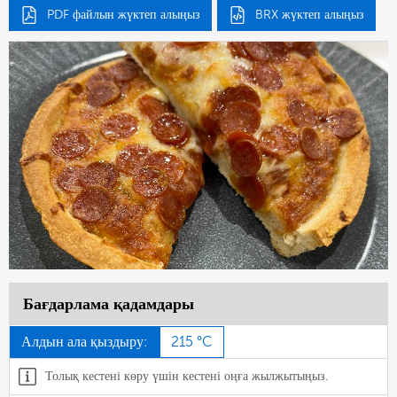
PDF файлын жүктеп алыңыз
BRX жүктеп алыңыз
Бағдарлама қадамдары
Алдын ала қыздыру:
215 °C
Толық кестені көру үшін кестені оңға жылжытыңыз.