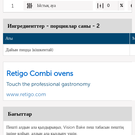
1
Ыстық ауа
0
%
Ингредиенттер - порциялар саны - 2
Аты
М
Дайын пицца (кішкентай)
Retigo Combi ovens
Touch the professional gastronomy
www.retigo.com
Бағыттар
Пешті алдын ала қыздырыңыз, Vision Bake пеш табасын пештің
ішіне қойып, алдын ала қыздыру үшін.