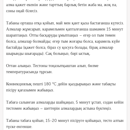
алма қажет екенін және тарттың барлық бетін жаба ма, жоқ па,
соны оңай білесіз.
Табаны орташа отқа қойып, май мен қант қыза бастағанша күтесіз.
Алмалар жұмсарып, карамельмен қапталғанша шамамен 15 минут
шараптаңыз. Отты басқаруды ұмытпаңыз – егер ол тым төмен
болса, алмалар болмайды; егер тым жоғары болса, карамель күйе
бастайды (қажет болса, біраз су қосуға болады, бірақ алмалар
шырынды шығарады). Сақ болыңыз, бәрі ыстық.
Оттан алыңыз. Тестоны тоңазытқыштан алып, бөлме
температурасында тұрсын.
Конвекциялық пешті 180 °C дейін қыздырыңыз және табақты
пісіру қағазымен жабыңыз.
Табаға салынған алмаларды шайқаңыз, 5 минут ұстап, содан кейін
тестомен жабыңыз – шеттерін алмалардың астына бүктеңіз.
Табаны табаға қойып, 15-20 минут пісіруге қойыңыз, тесто алтын
түске енгенше.