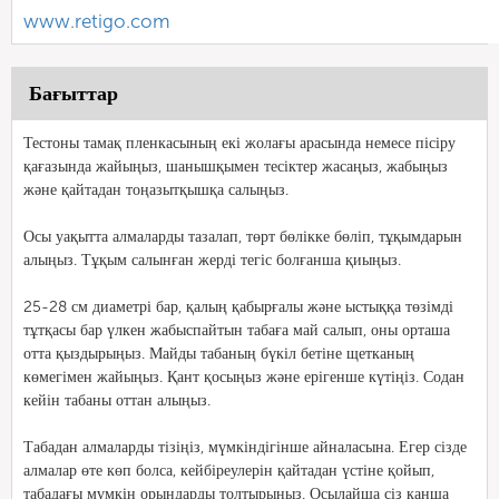
www.retigo.com
Бағыттар
Тестоны тамақ пленкасының екі жолағы арасында немесе пісіру
қағазында жайыңыз, шанышқымен тесіктер жасаңыз, жабыңыз
және қайтадан тоңазытқышқа салыңыз.
Осы уақытта алмаларды тазалап, төрт бөлікке бөліп, тұқымдарын
алыңыз. Тұқым салынған жерді тегіс болғанша қиыңыз.
25-28 см диаметрі бар, қалың қабырғалы және ыстыққа төзімді
тұтқасы бар үлкен жабыспайтын табаға май салып, оны орташа
отта қыздырыңыз. Майды табаның бүкіл бетіне щетканың
көмегімен жайыңыз. Қант қосыңыз және ерігенше күтіңіз. Содан
кейін табаны оттан алыңыз.
Табадан алмаларды тізіңіз, мүмкіндігінше айналасына. Егер сізде
алмалар өте көп болса, кейбіреулерін қайтадан үстіне қойып,
табадағы мүмкін орындарды толтырыңыз. Осылайша сіз қанша