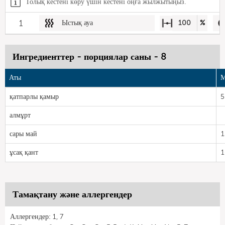
Толық кестені көру үшін кестені оңға жылжытыңыз.
1
Ыстық ауа
100
%
Ингредиенттер - порциялар саны - 8
Аты
М
қатпарлы қамыр
5
алмұрт
сары май
1
ұсақ қант
1
Тамақтану және аллергендер
Аллергендер: 1, 7