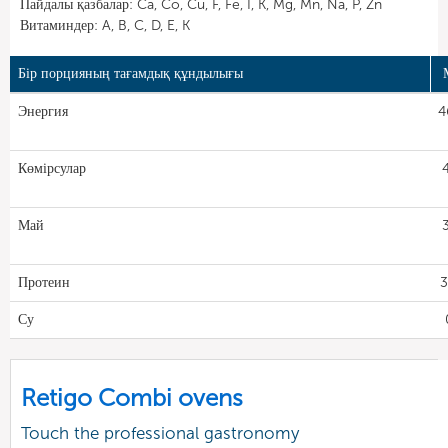
Пайдалы қазбалар: Ca, Co, Cu, F, Fe, I, K, Mg, Mn, Na, P, Zn
Витаминдер: A, B, C, D, E, K
Бір порцияның тағамдық құндылығы
Энергия
4
Көмірсулар
Май
Протеин
3
Су
Retigo Combi ovens
Touch the professional gastronomy