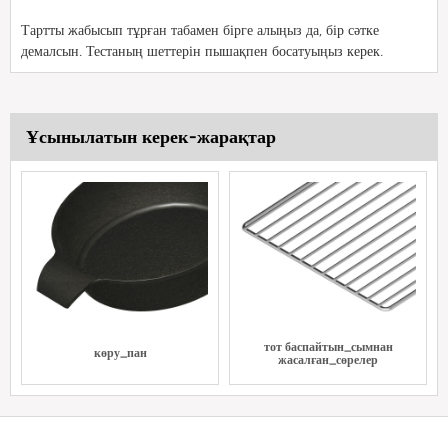
Тартты жабысып тұрған табамен бірге алыңыз да, бір сәтке
демалсын. Тестаның шеттерін пышақпен босатуыңыз керек.
Ұсынылатын керек-жарақтар
тот баспайтын_сымнан
көру_пан
жасалған_сөрелер