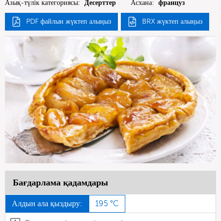
Азық-түлік категориясы:
Десерттер
Асхана:
француз
PDF файлын жүктеп алыңыз
BRX жүктеп алыңыз
Бағдарлама қадамдары
Алдын ала қыздыру:
195 °C