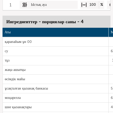
1
Ыстық ауа
100
%
Ингредиенттер - порциялар саны - 4
Аты
М
қарапайым ұн 00
су
6
тұз
жаңа ашытқы
өсімдік майы
ұсақталған қызанақ банкасы
5
моцарелла
6
шие қызанақтары
4