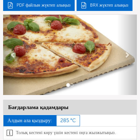
PDF файлын жүктеп алыңыз
BRX жүктеп алыңыз
Previous
Next
Бағдарлама қадамдары
Алдын ала қыздыру:
285 °C
Толық кестені көру үшін кестені оңға жылжытыңыз.