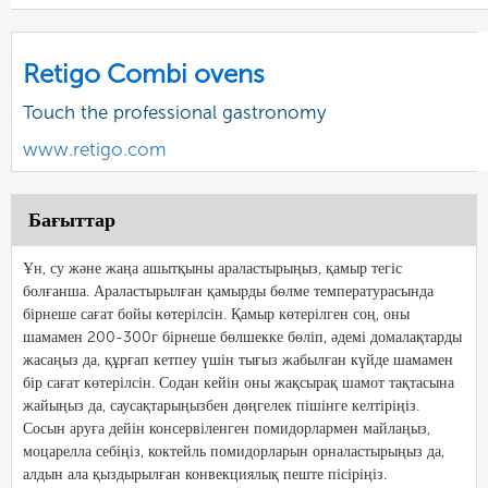
Retigo Combi ovens
Touch the professional gastronomy
www.retigo.com
Бағыттар
Ұн, су және жаңа ашытқыны араластырыңыз, қамыр тегіс
болғанша. Араластырылған қамырды бөлме температурасында
бірнеше сағат бойы көтерілсін. Қамыр көтерілген соң, оны
шамамен 200-300г бірнеше бөлшекке бөліп, әдемі домалақтарды
жасаңыз да, құрғап кетпеу үшін тығыз жабылған күйде шамамен
бір сағат көтерілсін. Содан кейін оны жақсырақ шамот тақтасына
жайыңыз да, саусақтарыңызбен дөңгелек пішінге келтіріңіз.
Сосын аруға дейін консервіленген помидорлармен майлаңыз,
моцарелла себіңіз, коктейль помидорларын орналастырыңыз да,
алдын ала қыздырылған конвекциялық пеште пісіріңіз.