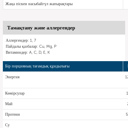
Жаңа піскен насыбайгүл жапырақтары
Тамақтану және аллергендер
Аллергендер: 1, 7
Пайдалы қазбалар: Cu, Mg, P
Витаминдер: A, C, D, E, K
Бір порцияның тағамдық құндылығы
Энергия
1
Көмірсулар
Май
Протеин
5
Су