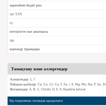
қарапайым бидай ұны
сүт 3,5%
су
кептірілген нан ашытқысы
тұз
кориандр тұқымдары
Тамақтану және аллергендер
Аллергендер: 1, 7
Пайдалы қазбалар: Ca, Co, Cr, Cu, F, Fe, I, K, Mg, Mn, Na, P, Se, Z
Витаминдер: A, B, C, Cholin, D, E, K, Kyselina listová
Бір порцияның тағамдық құндылығы