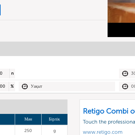
0
n
3
00
%
Уақыт
0
Retigo Combi o
Мән
Бірлік
Touch the profession
250
g
www.retigo.com