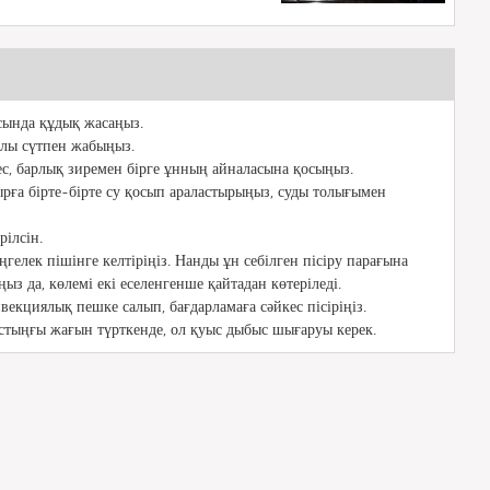
сында құдық жасаңыз.
лы сүтпен жабыңыз.
с, барлық зиремен бірге ұнның айналасына қосыңыз.
мырға бірте-бірте су қосып араластырыңыз, суды толығымен
рілсін.
ңгелек пішінге келтіріңіз. Нанды ұн себілген пісіру парағына
ңыз да, көлемі екі еселенгенше қайтадан көтеріледі.
екциялық пешке салып, бағдарламаға сәйкес пісіріңіз.
стыңғы жағын түрткенде, ол қуыс дыбыс шығаруы керек.