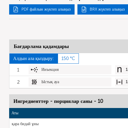
PDF файлын жүктеп алыңыз
BRX жүктеп алыңыз
Бағдарлама қадамдары
Алдын ала қыздыру:
150 °C
1
Инъекция
1
2
Ыстық ауа
1
Ингредиенттер - порциялар саны - 10
Аты
қара бидай ұны