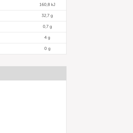
160,8 kJ
32,7 g
0,7 g
4 g
0 g