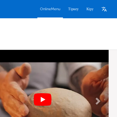
OnlineMenu
Тіркеу
Кіру
Next