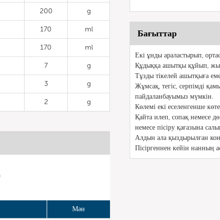
200
g
170
ml
Бағыттар
170
ml
Екі ұнды араластырып, орта
7
g
Құдыққа ашытқы құйып, жы
Тұзды тікелей ашытқыға еме
3
g
Жұмсақ, тегіс, серпімді қа
пайдаланбауымыз мүмкін.
2
g
Көлемі екі еселенгенше көте
Қайта илеп, сопақ немесе дө
немесе пісіру қағазына салы
Алдын ала қыздырылған конв
Пісіргеннен кейін нанның а
n
Мән