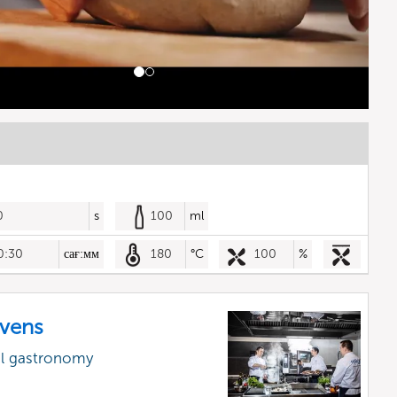
0
s
100
ml
0:30
сағ:мм
180
°C
100
%
vens
al gastronomy