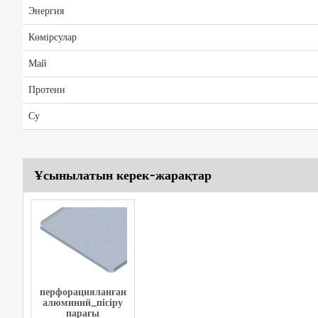
Энергия
Көмірсулар
Май
Протеин
Су
Ұсынылатын керек-жарақтар
перфорацияланған
алюминий_пісіру
парағы