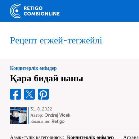
Рецепт егжей-тегжейлі
Кондитерлік өнімдер
Қара бидай наны
31. 8. 2022
Автор:
Ondrej Vlcek
Компания:
Retigo
Азық-түлік категориясы:
Кондитерлік өнімдер
Асхана