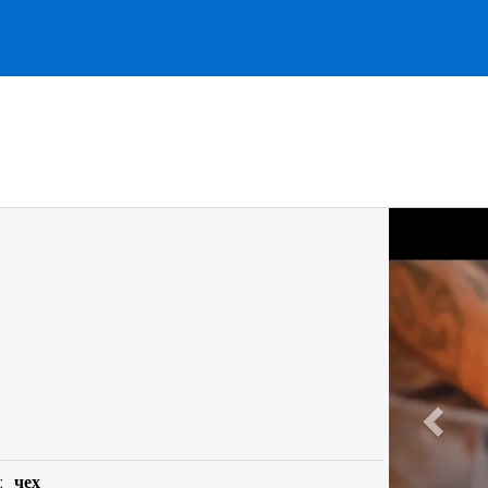
Previous
:
чех