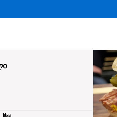
ლი
:
სხვა