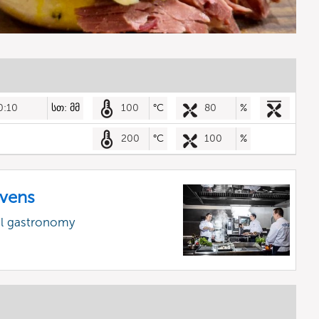
0:10
სთ: მმ
100
°C
80
%
200
°C
100
%
vens
al gastronomy