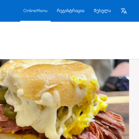
OnlineMenu
რეგისტრაცია
Შესვლა