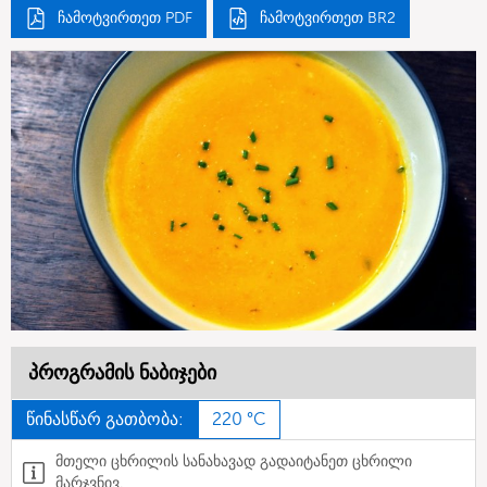
ჩამოტვირთეთ PDF
ჩამოტვირთეთ BR2
პროგრამის ნაბიჯები
წინასწარ გათბობა:
220 °C
მთელი ცხრილის სანახავად გადაიტანეთ ცხრილი
მარჯვნივ.