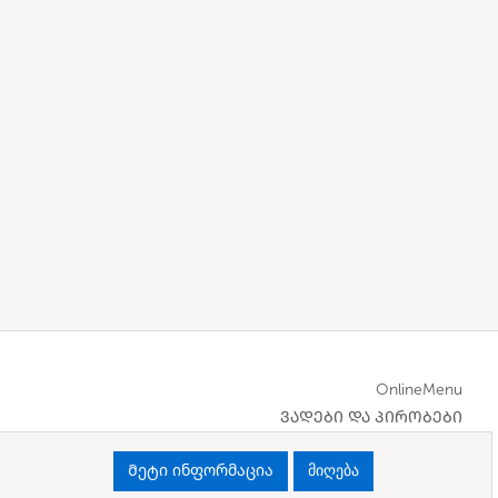
OnlineMenu
ᲕᲐᲓᲔᲑᲘ ᲓᲐ ᲞᲘᲠᲝᲑᲔᲑᲘ
Მეტი ინფორმაცია
მიღება