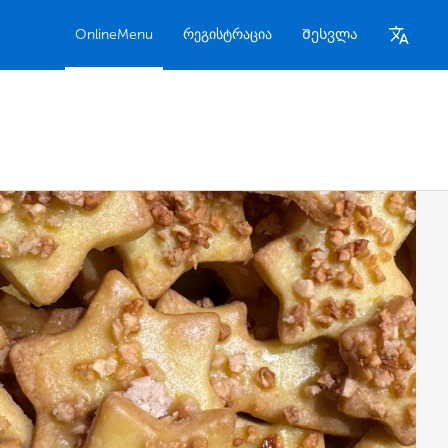
OnlineMenu
რეგისტრაცია
Შესვლა