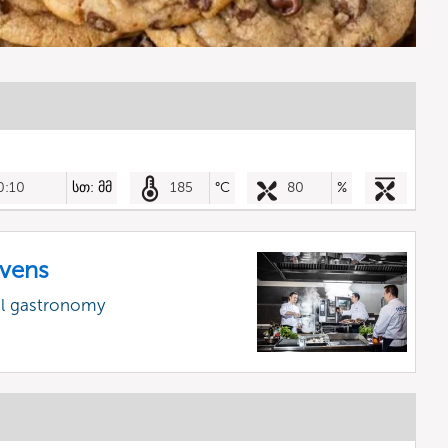
0:10
სთ: მმ
185
°C
80
%
vens
al gastronomy