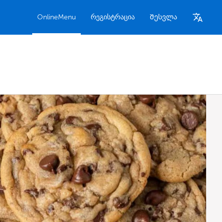
OnlineMenu
რეგისტრაცია
Შესვლა