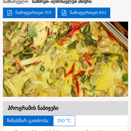
სამზარეულო:
სამხრეთ-აღმოსავლეთ აზიური
ჩამოტვირთეთ PDF
ჩამოტვირთეთ BR2
პროგრამის ნაბიჯები
წინასწარ გათბობა:
190 °C