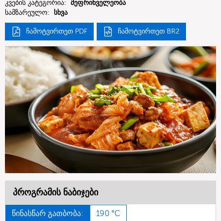
კვების კატეგორია:
მეფრინველეობა
სამზარეულო:
სხვა
ჩამოტვირთეთ PDF
ჩამოტვირთეთ BR2
პროგრამის ნაბიჯები
წინასწარ გათბობა:
190 °C