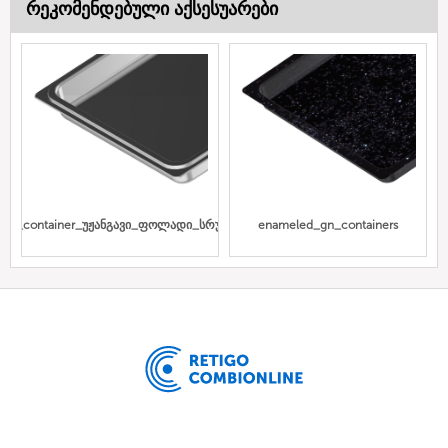
რეკომენდებული აქსესუარები
Gn_container_უჟანგავი_ფოლადი_სრული
enameled_gn_containers