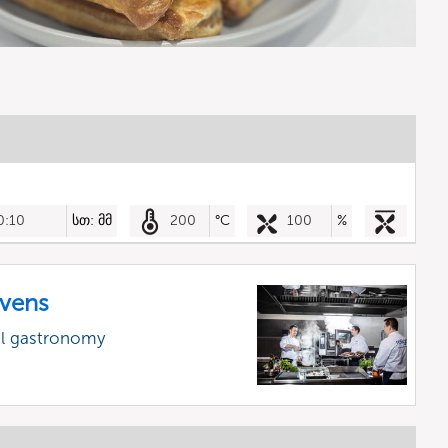
0:10
სთ: მმ
200
°C
100
%
vens
al gastronomy