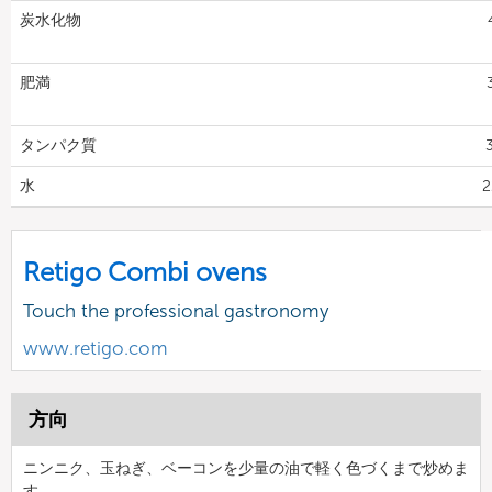
炭水化物
肥満
タンパク質
水
2
Retigo Combi ovens
Touch the professional gastronomy
www.retigo.com
方向
ニンニク、玉ねぎ、ベーコンを少量の油で軽く色づくまで炒めま
す。