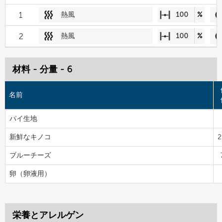
1
熱風
100
%
2
熱風
100
%
材料 - 分量 - 6
名前
パイ生地
新鮮なキノコ
2
ブルーチーズ
卵（卵液用）
栄養とアレルゲン