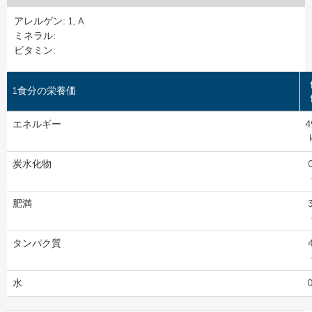
アレルゲン: 1, A
ミネラル:
ビタミン:
1食分の栄養価
エネルギー
4
炭水化物
0
肥満
3
タンパク質
4
水
0