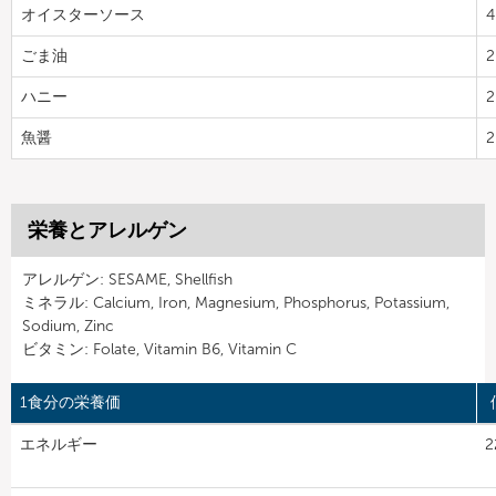
オイスターソース
4
ごま油
2
ハニー
2
魚醤
2
栄養とアレルゲン
アレルゲン: SESAME, Shellfish
ミネラル: Calcium, Iron, Magnesium, Phosphorus, Potassium,
Sodium, Zinc
ビタミン: Folate, Vitamin B6, Vitamin C
1食分の栄養価
エネルギー
2