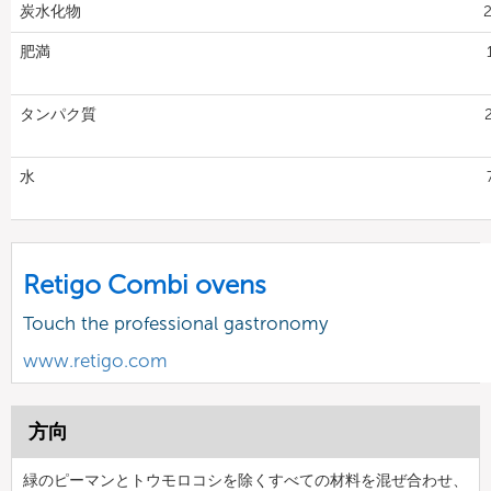
炭水化物
2
肥満
タンパク質
水
Retigo Combi ovens
Touch the professional gastronomy
www.retigo.com
方向
緑のピーマンとトウモロコシを除くすべての材料を混ぜ合わせ、