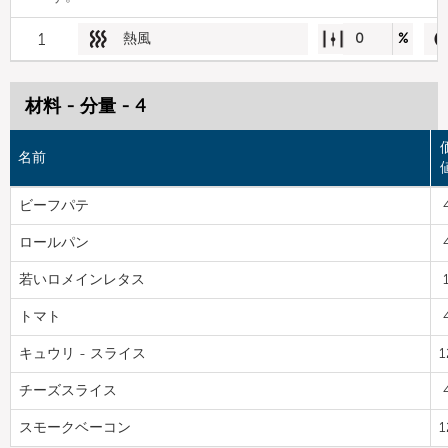
1
熱風
0
%
材料 - 分量 - 4
名前
ビーフパテ
ロールパン
若いロメインレタス
トマト
キュウリ - スライス
1
チーズスライス
スモークベーコン
1