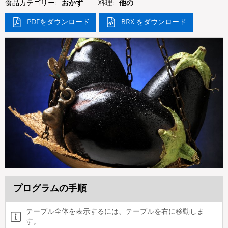
食品カテゴリー:
おかず
料理:
他の
PDFをダウンロード
BRX をダウンロード
プログラムの手順
テーブル全体を表示するには、テーブルを右に移動しま
す。