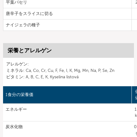
平葉パセリ
唐辛子をスライスに切る
ナイジェラの種子
栄養とアレルゲン
アレルゲン:
ミネラル: Ca, Co, Cr, Cu, F, Fe, I, K, Mg, Mn, Na, P, Se, Zn
ビタミン: A, B, C, E, K, Kyselina listová
1食分の栄養価
エネルギー
1
k
炭水化物
0