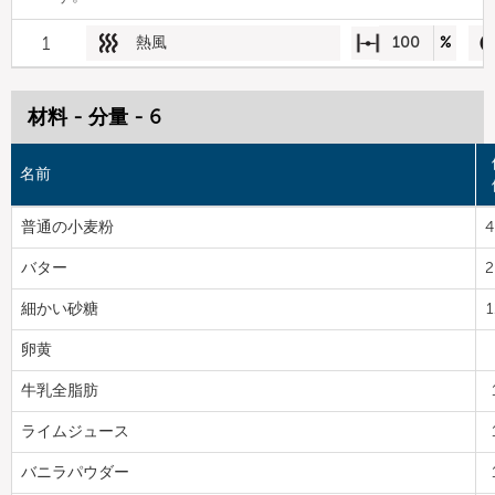
1
熱風
100
%
材料 - 分量 - 6
名前
普通の小麦粉
4
バター
2
細かい砂糖
1
卵黄
牛乳全脂肪
ライムジュース
バニラパウダー