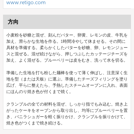
www.retigo.com
方向
小麦粉を砂糖と混ぜ、刻んだバター、卵黄、レモンの皮、牛乳を
加え、滑らかな生地を作る。1時間冷やして休ませる。その間に
具材を準備する。柔らかくしたバターを砂糖、卵、レモンジュー
スと混ぜる。混ぜ続けながら、押しつぶしたカッテージチーズを
加え、よく混ぜる。ブルーベリーは皮をむき、洗って水を切る。
準備した生地を打ち粉した麺棒を使って薄く伸ばし、注意深く生
地を型（または天板）に運ぶ。準備したチーズフィリングを塗り
広げ、平らに整えたら、予熱したスチームオーブンに入れ、表面
にほんのり焼き色が付くまで焼く。
クランブルの全ての材料を混ぜ、しっかり指でもみ込む。焼き上
がったケーキをオーブンから取り出し、均等にブルーベリーを置
き、バニラシュガーを軽く振りかけ、クランブルを振りかけて、
焼き色がつくまで焼き続ける。