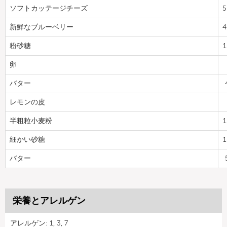
ソフトカッテージチーズ
5
新鮮なブルーベリー
4
粉砂糖
1
卵
バター
レモンの皮
半粗粒小麦粉
1
細かい砂糖
1
バター
栄養とアレルゲン
アレルゲン: 1, 3, 7