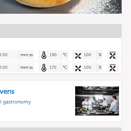
3:00
mm:ss
190
°C
100
%
3:00
mm:ss
170
°C
100
%
vens
al gastronomy