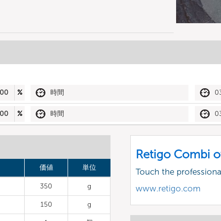
00
%
時間
0
00
%
時間
0
Retigo Combi o
価値
単位
Touch the profession
350
g
www.retigo.com
150
g