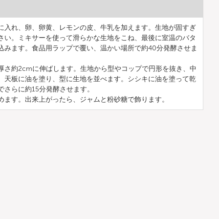
に入れ、卵、卵黄、レモンの皮、牛乳を加えます。生地が固すぎ
さい。ミキサーを使って滑らかな生地をこね、最後に室温のバタ
込みます。食品用ラップで覆い、温かい場所で約40分発酵させま
厚さ約2cmに伸ばします。生地から型やコップで円形を抜き、中
。天板に油を塗り、型に生地を並べます。シシキに油を塗って乾
でさらに約15分発酵させます。
めます。出来上がったら、ジャムと粉砂糖で飾ります。