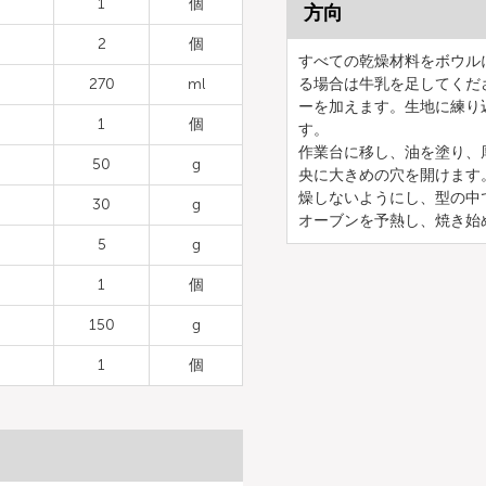
1
個
方向
2
個
すべての乾燥材料をボウル
270
ml
る場合は牛乳を足してくだ
ーを加えます。生地に練り
1
個
す。
作業台に移し、油を塗り、
50
g
央に大きめの穴を開けます
燥しないようにし、型の中
30
g
オーブンを予熱し、焼き始
5
g
1
個
150
g
1
個