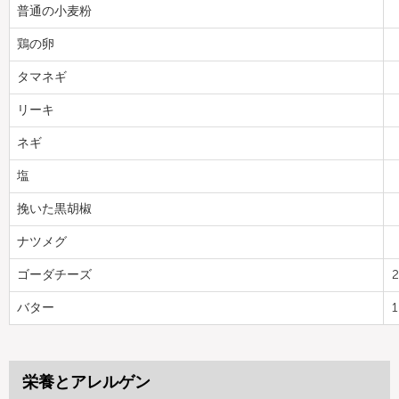
普通の小麦粉
鶏の卵
タマネギ
リーキ
ネギ
塩
挽いた黒胡椒
ナツメグ
ゴーダチーズ
2
バター
1
栄養とアレルゲン