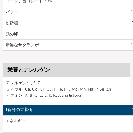
ダークチョコレート 70%
2
バター
1
粉砂糖
鶏の卵
新鮮なサクランボ
1
栄養とアレルゲン
アレルゲン: 1, 3, 7
ミネラル: Ca, Co, Cr, Cu, F, Fe, I, K, Mg, Mn, Na, P, Se, Zn
ビタミン: A, B, C, D, E, K, Kyselina listová
1食分の栄養価
エネルギー
4