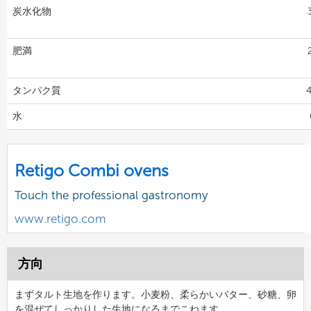
炭水化物
肥満
タンパク質
4
水
Retigo Combi ovens
Touch the professional gastronomy
www.retigo.com
方向
まずタルト生地を作ります。小麦粉、柔らかいバター、砂糖、卵
を混ぜてしっかりした生地になるまでこねます。