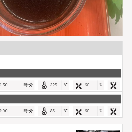
0:30
時:分
225
°C
60
%
5:00
時:分
85
°C
60
%