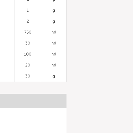
1
g
2
g
750
ml
30
ml
100
ml
20
ml
30
g