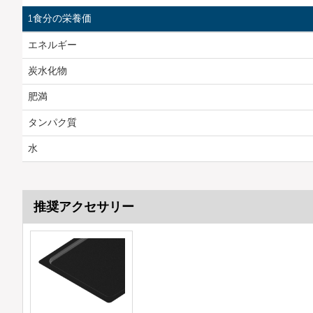
1食分の栄養価
エネルギー
炭水化物
肥満
タンパク質
水
推奨アクセサリー