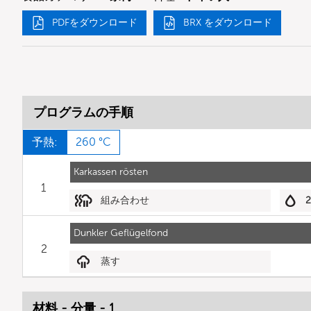
PDFをダウンロード
BRX をダウンロード
プログラムの手順
予熱:
260 °C
Karkassen rösten
1
組み合わせ
2
Dunkler Geflügelfond
2
蒸す
材料 - 分量 - 1