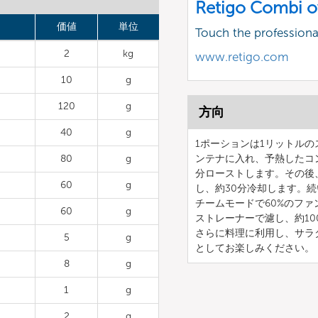
Retigo Combi o
価値
単位
Touch the profession
2
kg
www.retigo.com
10
g
120
g
方向
40
g
1ポーションは1リットル
80
g
ンテナに入れ、予熱したコン
分ローストします。その後、
60
g
し、約30分冷却します。続
チームモードで60%のフ
60
g
ストレーナーで濾し、約10
さらに料理に利用し、サラ
5
g
としてお楽しみください。
8
g
1
g
2
g