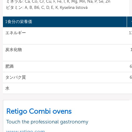
ミネラル: Ca, Co, Cr, Cu, F, Fe, I, K, Mg, Mn, Na, P, Se, Zn
ビタミン: A, B, B6, C, D, E, K, Kyselina listová
1食分の栄養価
エネルギー
1
炭水化物
肥満
6
タンパク質
6
水
Retigo Combi ovens
Touch the professional gastronomy
www.retigo.com