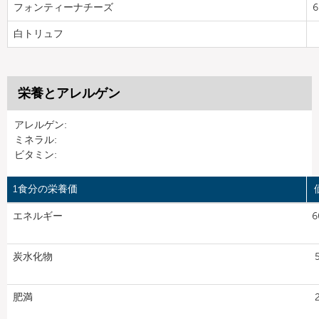
フォンティーナチーズ
6
白トリュフ
栄養とアレルゲン
アレルゲン:
ミネラル:
ビタミン:
1食分の栄養価
エネルギー
6
炭水化物
5
肥満