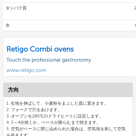
タンパク質
2
水
Retigo Combi ovens
Touch the professional gastronomy
www.retigo.com
方向
1. 生地を伸ばして、小麦粉をまぶした皿に置きます。
2. フォークで穴をあけます。
3. オーブンを280℃のドライヒートに設定します。
4. 3～4分焼くか、ベースが膨らむまで焼きます。
5. 空気がベースに閉じ込められた場合は、空気泡を刺して空気
を抜きます。