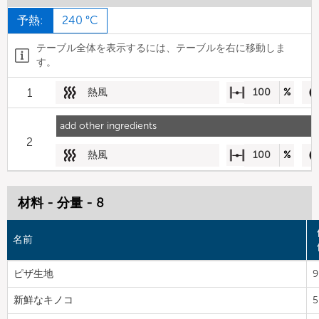
予熱:
240 °C
テーブル全体を表示するには、テーブルを右に移動しま
す。
1
熱風
100
%
add other ingredients
2
熱風
100
%
材料 - 分量 - 8
名前
ピザ生地
9
新鮮なキノコ
5