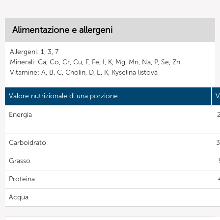
Alimentazione e allergeni
Allergeni: 1, 3, 7
Minerali: Ca, Co, Cr, Cu, F, Fe, I, K, Mg, Mn, Na, P, Se, Zn
Vitamine: A, B, C, Cholin, D, E, K, Kyselina listová
Valore nutrizionale di una porzione
V
Energia
Carboidrato
3
Grasso
Proteina
Acqua