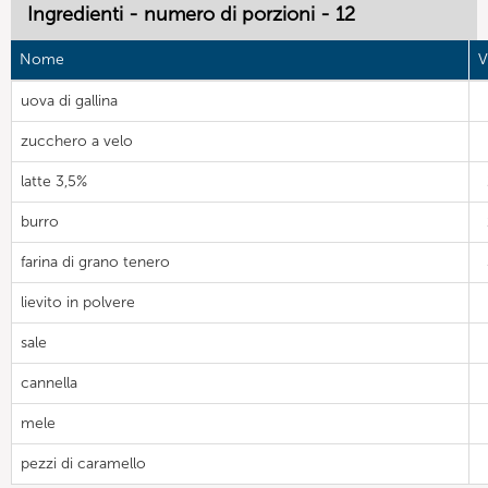
Ingredienti - numero di porzioni - 12
Nome
V
uova di gallina
zucchero a velo
latte 3,5%
burro
farina di grano tenero
lievito in polvere
sale
cannella
mele
pezzi di caramello