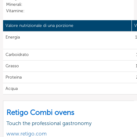
Minerali:
Vitamine:
Valore nutrizionale di una porzione
V
Energia
Carboidrato
Grasso
Proteina
Acqua
Retigo Combi ovens
Touch the professional gastronomy
www.retigo.com